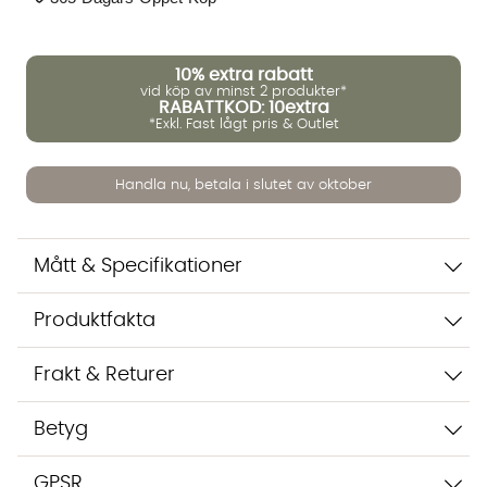
10%
extra rabatt
vid köp av minst 2 produkter*
Vi använder AI för att svara på dina frågor. Konversationen
RABATTKOD: 10extra
sparas i upp till 24 timmar för att kunna hjälpa dig. Vi delar
*Exkl. Fast lågt pris & Outlet
inte dina uppgifter med tredje part. Läs mer i vår
integritetspolicy.
Jag godkänner att konversationen sparas
Handla nu, betala i slutet av oktober
Starta chatten
Mått & Specifikationer
Produktfakta
Frakt & Returer
Betyg
GPSR