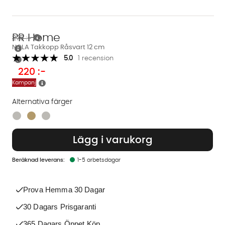
PR Home
275 :-
NOLA Takkopp Råsvart 12 cm
5.0
1 recension
220
:-
Kampanj
Alternativa färger
Finns även i dessa färger:
Lägg i varukorg
1-5 arbetsdagar
Prova Hemma 30 Dagar
30 Dagars Prisgaranti
365 Dagars Öppet Köp