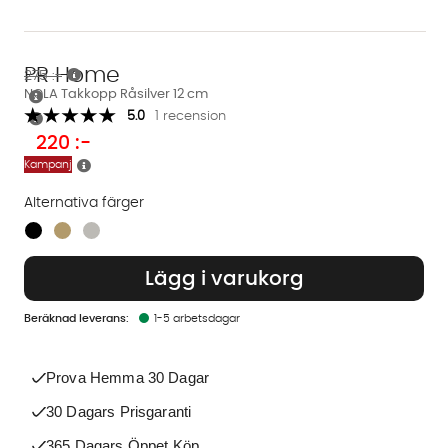
PR Home
275 :-
NOLA Takkopp Råsilver 12 cm
5.0
1 recension
220
:-
Kampanj
Alternativa färger
Finns även i dessa färger:
Lägg i varukorg
1-5 arbetsdagar
Prova Hemma 30 Dagar
30 Dagars Prisgaranti
365 Dagars Öppet Köp