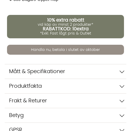
10%
extra rabatt
vid köp av minst 2 produkter*
Vi använder AI för att svara på dina frågor. Konversationen
RABATTKOD: 10extra
sparas i upp till 24 timmar för att kunna hjälpa dig. Vi delar
*Exkl. Fast lågt pris & Outlet
inte dina uppgifter med tredje part. Läs mer i vår
integritetspolicy.
Jag godkänner att konversationen sparas
Handla nu, betala i slutet av oktober
Starta chatten
Mått & Specifikationer
Produktfakta
Frakt & Returer
Betyg
GPSR