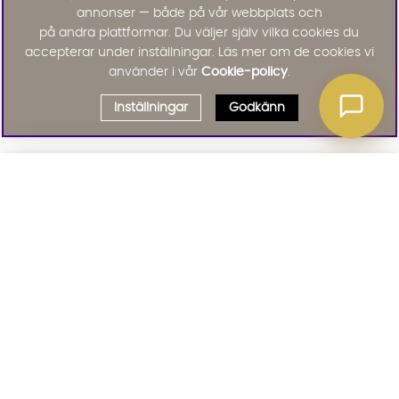
annonser — både på vår webbplats och
på andra plattformar. Du väljer själv vilka cookies du
accepterar under inställningar. Läs mer om de cookies vi
använder i vår
Cookie-policy
.
Inställningar
Godkänn
Välj delbetalning
Qliro
· Fast månadsbelopp
Signa upp till vårt nyhetsbrev
Produktpris
Missa inte våra nyhetsbrev som är fyllda med erbjudanden, nyheter
och inspiration
Representativt exempel
Att låna kostar pengar!
01. INFORMATION
Om du inte kan betala tillbaka skulden i tid