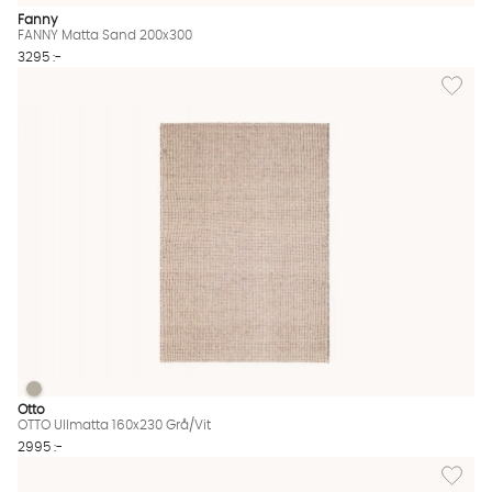
Fanny
FANNY Matta Sand 200x300
3295 :-
Lägg til
OTTO Ullmatta 160x230 Grå/Vit
OTTO Ullmatta 160x230 Grå/Vit Finns även i dessa färger:
Otto
OTTO Ullmatta 160x230 Grå/Vit
2995 :-
Lägg til