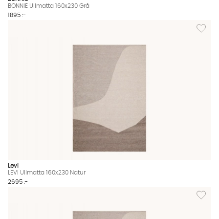
BONNIE Ullmatta 160x230 Grå
1895 :-
Lägg til
Levi
LEVI Ullmatta 160x230 Natur
2695 :-
Lägg til