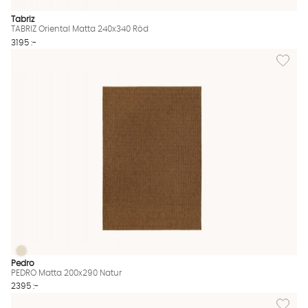
Tabriz
TABRIZ Oriental Matta 240x340 Röd
3195 :-
Lägg til
PEDRO Matta 200x290 Natur
PEDRO Matta 200x290 Natur Finns även i dessa färger:
Pedro
PEDRO Matta 200x290 Natur
2395 :-
Lägg til