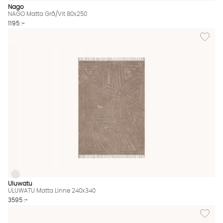
Nago
NAGO Matta Grå/Vit 80x250
1195 :-
Lägg til
ULUWATU Matta Linne 240x340
ULUWATU Matta Linne 240x340 Finns även i dessa färger:
Uluwatu
ULUWATU Matta Linne 240x340
3595 :-
Lägg til