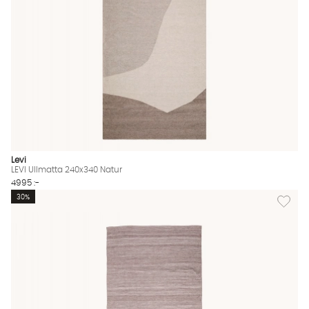
Levi
LEVI Ullmatta 240x340 Natur
4995 :-
Lägg til
30%