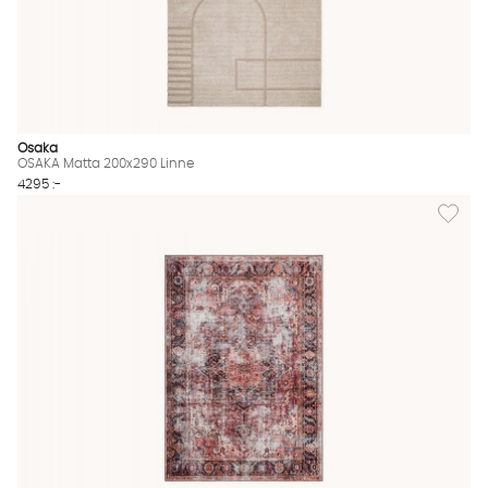
Osaka
OSAKA Matta 200x290 Linne
4295 :-
Lägg til