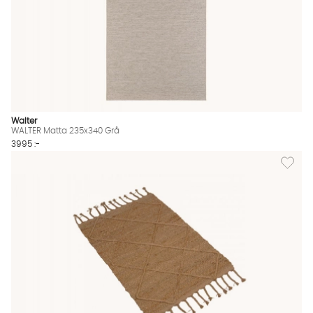
Walter
WALTER Matta 235x340 Grå
3995 :-
Lägg til