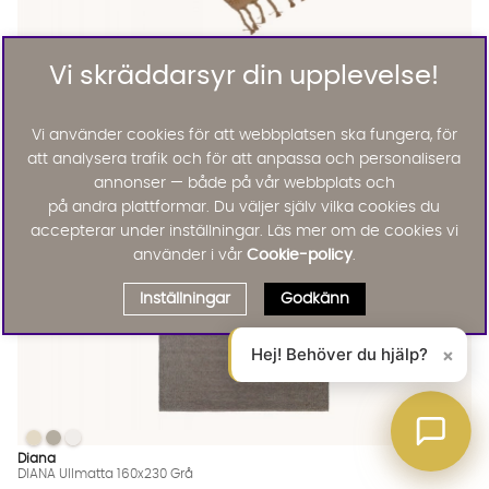
Vi skräddarsyr din upplevelse!
Simrishamn
SIMRISHAMN Simrishamn Natur 160x230
2295 :-
Lägg til
Vi använder cookies för att webbplatsen ska fungera, för
att analysera trafik och för att anpassa och personalisera
annonser — både på vår webbplats och
på andra plattformar. Du väljer själv vilka cookies du
accepterar under inställningar. Läs mer om de cookies vi
använder i vår
Cookie-policy
.
Inställningar
Godkänn
Hej! Behöver du hjälp?
×
DIANA Ullmatta 160x230 Grå
DIANA Ullmatta 160x230 Grå
DIANA Ullmatta 160x230 Grå
DIANA Ullmatta 160x230 Grå Finns även i dessa färger:
Diana
DIANA Ullmatta 160x230 Grå