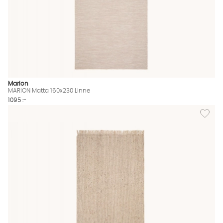
Marion
MARION Matta 160x230 Linne
1095 :-
Lägg til