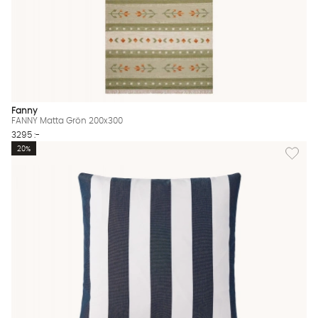
Fanny
FANNY Matta Grön 200x300
3295 :-
Lägg til
20%