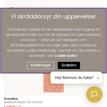
TROND Kudde 45x15 Beige
TROND Kudde 45x15 Beige
TROND Kudde 45x15 Beige Finns även i dessa färger:
Svanefors
Vi skräddarsyr din upplevelse!
TROND Kudde 45x15 Beige
KAMPANJ
396 :-
495 :-
Vi använder cookies för att webbplatsen ska fungera, för
Lägg til
20%
att analysera trafik och för att anpassa och personalisera
annonser — både på vår webbplats och
på andra plattformar. Du väljer själv vilka cookies du
accepterar under inställningar. Läs mer om de cookies vi
använder i vår
Cookie-policy
.
Inställningar
Godkänn
Hej! Behöver du hjälp?
×
Svanefors
MADISON Matta 70x140 Rosa
KAMPANJ