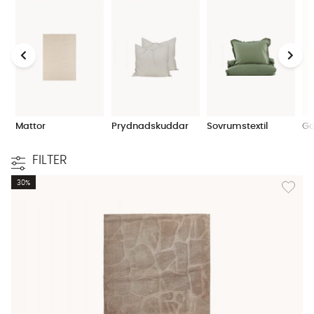
Mattor
Prydnadskuddar
Sovrumstextil
Ga
FILTER
Lägg til
30%