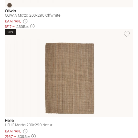
OLIWIA Matta 200x290 Offwhite
OLIWIA Matta 200x290 Offwhite Finns även i dessa färger:
Oliwia
OLIWIA Matta 200x290 Offwhite
KAMPANJ
1817 :-
2595 :-
Lägg til
30%
Helle
HELLE Matta 200x290 Natur
KAMPANJ
2167 :-
3095 :-