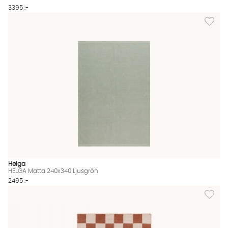
3395 :-
Lägg til
Helga
HELGA Matta 240x340 Ljusgrön
2495 :-
Lägg til