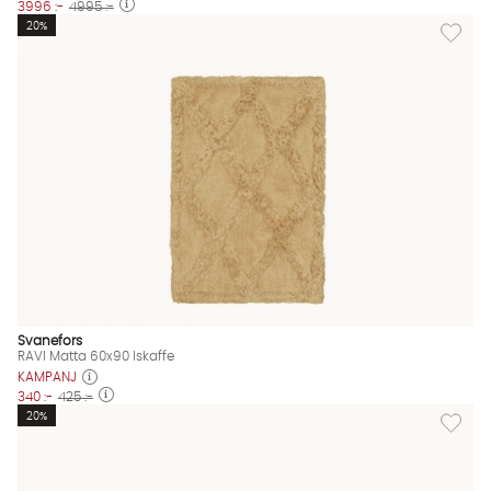
3996 :-
4995 :-
Lägg til
20%
Svanefors
RAVI Matta 60x90 Iskaffe
KAMPANJ
340 :-
425 :-
Lägg til
20%