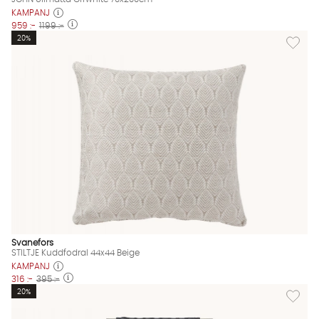
KAMPANJ
959 :-
1199 :-
Lägg til
20%
Svanefors
STILTJE Kuddfodral 44x44 Beige
KAMPANJ
316 :-
395 :-
Lägg til
20%