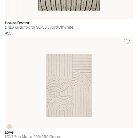
House Doctor
LINES Kuddfodral 50x50 Svart/Offwhite
455 :-
Lägg til
LOVE Zen Matta 200x290 Creme
LOVE Zen Matta 200x290 Creme Finns även i dessa färger:
Love
LOVE Zen Matta 200x290 Creme