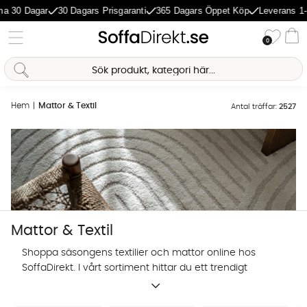
agar
30 Dagars Prisgaranti
365 Dagars Öppet Köp
Leverans 1-5 Daga
Önske
0
Va
Hem
Mattor & Textil
Antal träffar:
2527
Mattor & Textil
Shoppa säsongens textilier och mattor online hos
SoffaDirekt. I vårt sortiment hittar du ett trendigt
utbud av prydnadskuddar, mattor och andra textilier
Sofia Direkt
för hemmets alla rum.
AI-assistent