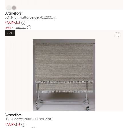
JOHN Ullmatta Beige 70x200cm
JOHN Ullmatta Beige 70x200cm
JOHN Ullmatta Beige 70x200cm Finns även i dessa färger:
Svanefors
JOHN Ullmatta Beige 70x200cm
KAMPANJ
959 :-
1199 :-
Lägg til
20%
Svanefors
LEON Matta 200x300 Nougat
KAMPANJ