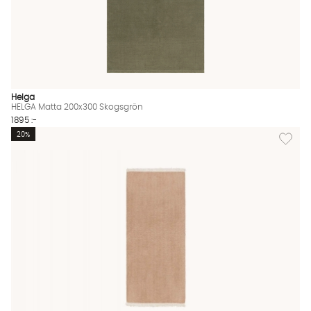
Helga
HELGA Matta 200x300 Skogsgrön
1895 :-
Lägg til
20%