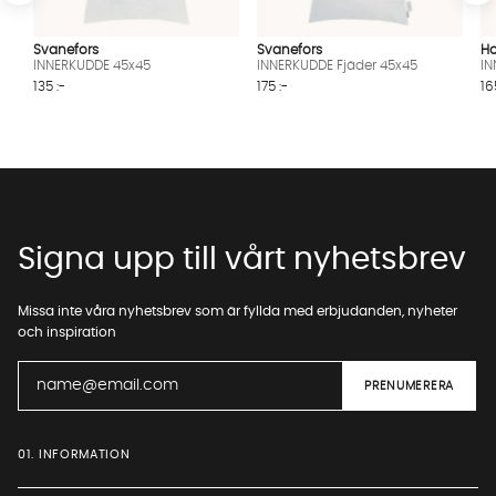
Svanefors
Svanefors
Ho
INNERKUDDE 45x45
INNERKUDDE Fjäder 45x45
IN
135 :-
175 :-
16
Signa upp till vårt nyhetsbrev
Missa inte våra nyhetsbrev som är fyllda med erbjudanden, nyheter
och inspiration
01. INFORMATION