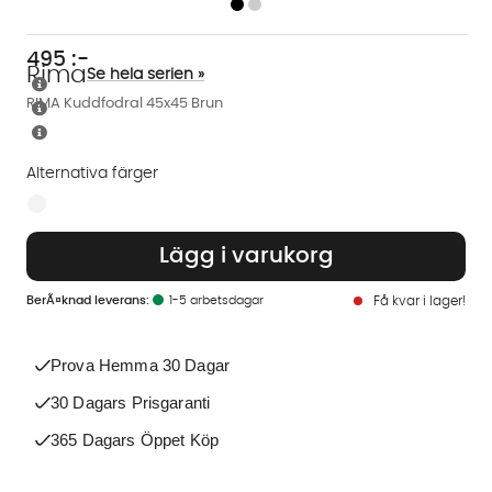
495
:-
Rima
Se hela serien »
RIMA Kuddfodral 45x45 Brun
Alternativa färger
Finns även i dessa färger:
Lägg i varukorg
1-5 arbetsdagar
Få kvar i lager!
Prova Hemma 30 Dagar
30 Dagars Prisgaranti
365 Dagars Öppet Köp