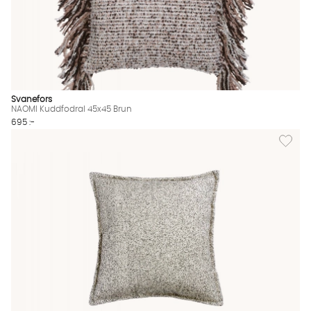
Svanefors
NAOMI Kuddfodral 45x45 Brun
695 :-
Lägg til