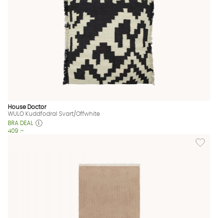
House Doctor
WULO Kuddfodral Svart/Offwhite
BRA DEAL
409 :-
Lägg til