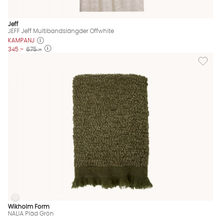
Jeff
JEFF Jeff Multibandslängder Offwhite
KAMPANJ
345 :-
675 :-
Lägg till
NALIA Pläd Grön
NALIA Pläd Grön Finns även i dessa färger:
Wikholm Form
NALIA Pläd Grön