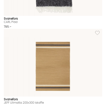
Svanefors
CARL Pläd
795 :-
Lägg til
Svanefors
JEFF Ullmatta 200x300 Iskaffe