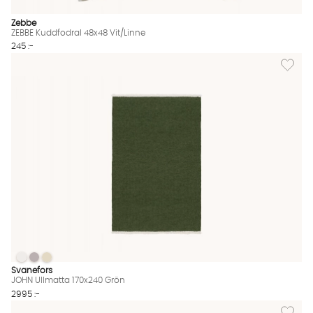
Zebbe
ZEBBE Kuddfodral 48x48 Vit/Linne
245 :-
Lägg til
JOHN Ullmatta 170x240 Grön
JOHN Ullmatta 170x240 Grön
JOHN Ullmatta 170x240 Grön
JOHN Ullmatta 170x240 Grön Finns även i dessa färger:
Svanefors
JOHN Ullmatta 170x240 Grön
2995 :-
Lägg til