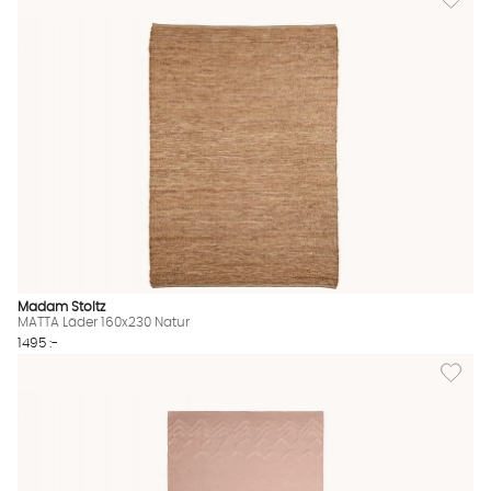
Madam Stoltz
MATTA Läder 160x230 Natur
1495 :-
Lägg til