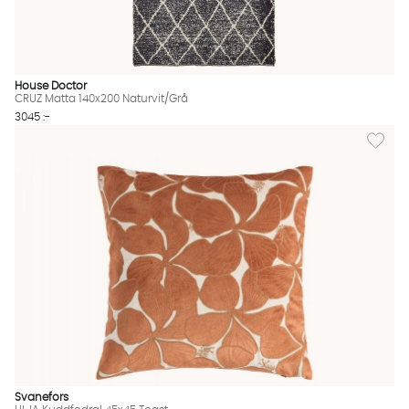
House Doctor
CRUZ Matta 140x200 Naturvit/Grå
3045 :-
Lägg til
Svanefors