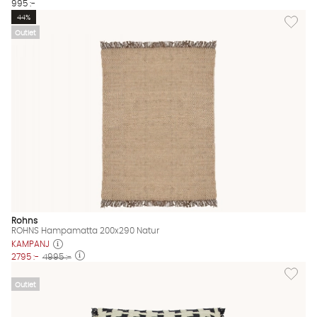
995 :-
Lägg ti
44%
Outlet
Rohns
ROHNS Hampamatta 200x290 Natur
KAMPANJ
2795 :-
4995 :-
Lägg til
Outlet