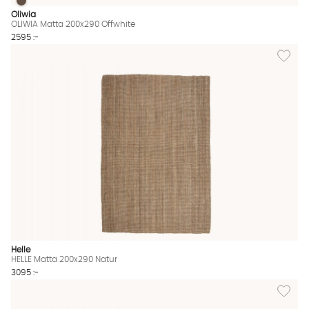
OLIWIA Matta 200x290 Offwhite
OLIWIA Matta 200x290 Offwhite Finns även i dessa färger:
Oliwia
OLIWIA Matta 200x290 Offwhite
2595 :-
Lägg til
Helle
HELLE Matta 200x290 Natur
3095 :-
Lägg til