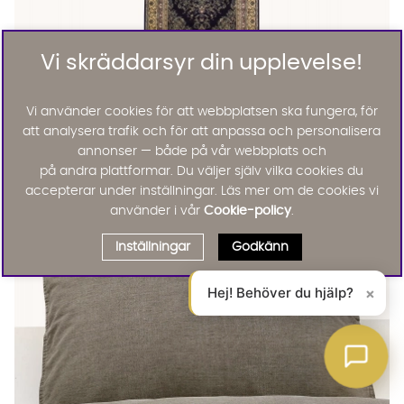
Vi skräddarsyr din upplevelse!
CASABLANCA Medallion 130x190 Marinblå
CASABLANCA Medallion 130x190 Marinblå
CASABLANCA Medallion 130x190 Marinblå
CASABLANCA Medallion 130x190 Marinblå Finns även i dessa fä
Vi använder cookies för att webbplatsen ska fungera, för
Casablanca
CASABLANCA Medallion 130x190 Marinblå
att analysera trafik och för att anpassa och personalisera
995 :-
annonser — både på vår webbplats och
Lägg til
53%
på andra plattformar. Du väljer själv vilka cookies du
Outlet
accepterar under inställningar. Läs mer om de cookies vi
använder i vår
Cookie-policy
.
Inställningar
Godkänn
Hej! Behöver du hjälp?
×