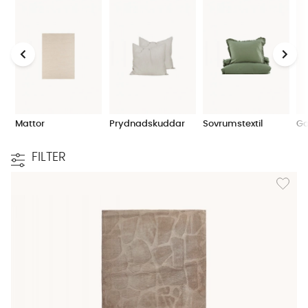
Mattor
Prydnadskuddar
Sovrumstextil
Ga
FILTER
Lägg til