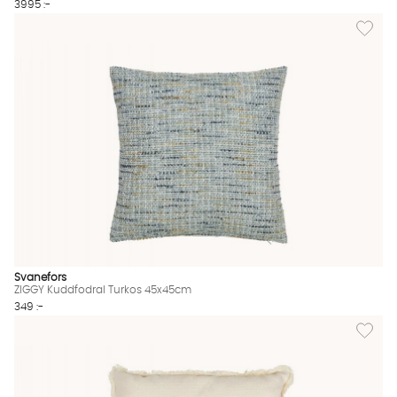
3995 :-
Lägg til
Svanefors
ZIGGY Kuddfodral Turkos 45x45cm
349 :-
Lägg til