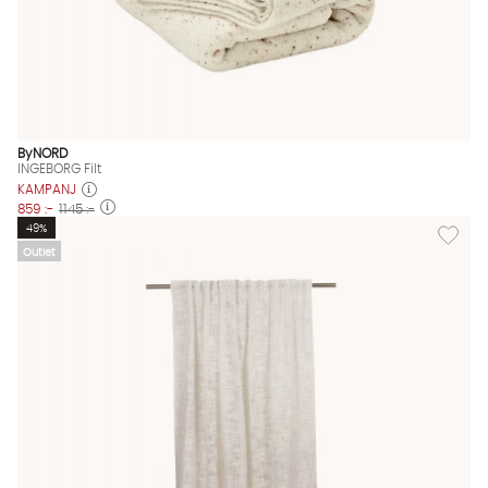
ByNORD
INGEBORG Filt
KAMPANJ
859 :-
1145 :-
Lägg til
49%
Outlet