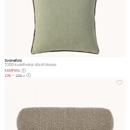
Svanefors
TODD Kuddfodral 45x45 Mossa
KAMPANJ
236 :-
236 :-
Lägg til