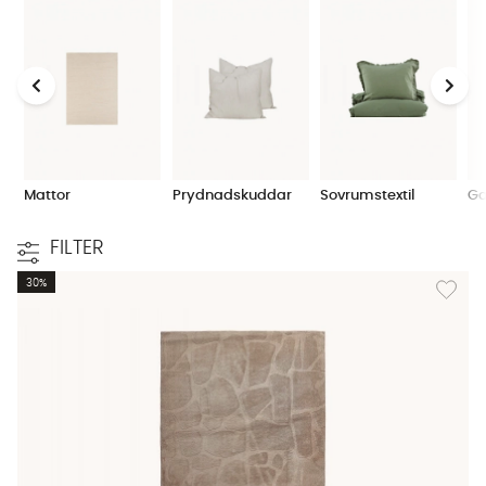
Mattor
Prydnadskuddar
Sovrumstextil
Ga
FILTER
Lägg til
30%