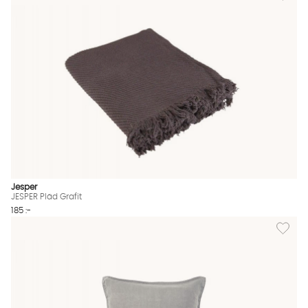
Jesper
JESPER Pläd Grafit
185 :-
Lägg til