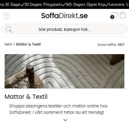
agar
30 Dagars Prisgaranti
365 Dagars Öppet Köp
Leverans 1-5 Daga
Önske
0
Va
Hem
Mattor & Textil
Antal träffar:
2517
Mattor & Textil
Shoppa säsongens textilier och mattor online hos
SoffaDirekt. I vårt sortiment hittar du ett trendigt
utbud av prydnadskuddar, mattor och andra textilier
Sofia Direkt
för hemmets alla rum.
AI-assistent