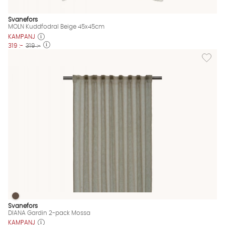
Svanefors
MOLN Kuddfodral Beige 45x45cm
KAMPANJ
319 :-
319 :-
Lägg til
DIANA Gardin 2-pack Mossa
DIANA Gardin 2-pack Mossa Finns även i dessa färger:
Svanefors
DIANA Gardin 2-pack Mossa
KAMPANJ