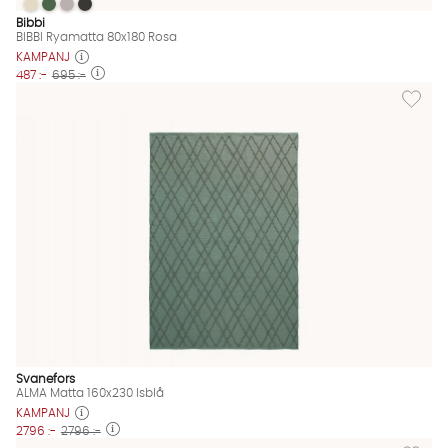
BIBBI Ryamatta 80x180 Rosa
BIBBI Ryamatta 80x180 Rosa
BIBBI Ryamatta 80x180 Rosa
BIBBI Ryamatta 80x180 Rosa
BIBBI Ryamatta 80x180 Rosa Finns även i dessa färger:
Bibbi
BIBBI Ryamatta 80x180 Rosa
KAMPANJ
487 :-
695 :-
Lägg til
Svanefors
ALMA Matta 160x230 Isblå
KAMPANJ
2796 :-
2796 :-
Lägg til