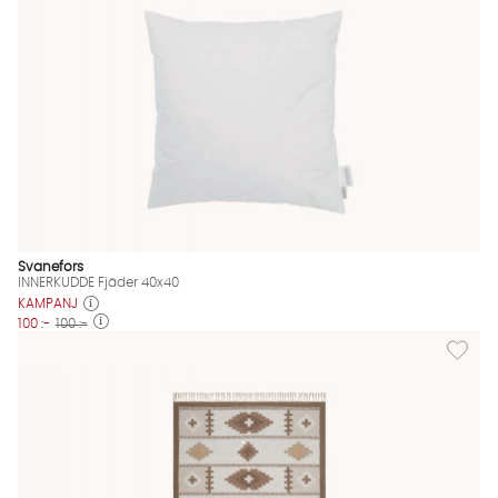
Svanefors
INNERKUDDE Fjäder 40x40
KAMPANJ
100 :-
100 :-
Lägg til