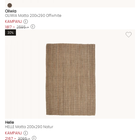
OLIWIA Matta 200x290 Offwhite
OLIWIA Matta 200x290 Offwhite Finns även i dessa färger:
Oliwia
OLIWIA Matta 200x290 Offwhite
KAMPANJ
1817 :-
2595 :-
Lägg til
30%
Helle
HELLE Matta 200x290 Natur
KAMPANJ
2167 :-
3095 :-