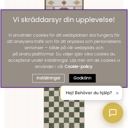
Vi skräddarsyr din upplevelse!
Vi använder cookies för att webbplatsen ska fungera, för
att analysera trafik och för att anpassa och personalisera
LINNEA Ullmatta 160x230 Sand
LINNEA Ullmatta 160x230 Sand
LINNEA Ullmatta 160x230 Sand Finns även i dessa färger:
Linnea
annonser — både på vår webbplats och
LINNEA Ullmatta 160x230 Sand
på andra plattformar. Du väljer själv vilka cookies du
2495 :-
accepterar under inställningar. Läs mer om de cookies vi
Lägg til
använder i vår
Cookie-policy
.
Inställningar
Godkänn
Hej! Behöver du hjälp?
×