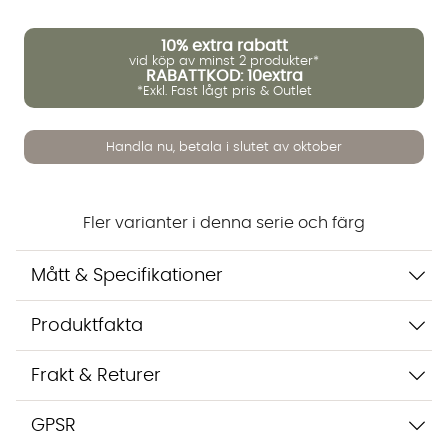
10%
extra rabatt
vid köp av minst 2 produkter*
RABATTKOD: 10extra
*Exkl. Fast lågt pris & Outlet
Vi använder AI för att svara på dina frågor. Konversationen
sparas i upp till 24 timmar för att kunna hjälpa dig. Vi delar
Handla nu, betala i slutet av oktober
inte dina uppgifter med tredje part. Läs mer i vår
integritetspolicy.
Jag godkänner att konversationen sparas
Starta chatten
Fler varianter i denna serie och färg
Mått & Specifikationer
Produktfakta
Frakt & Returer
GPSR