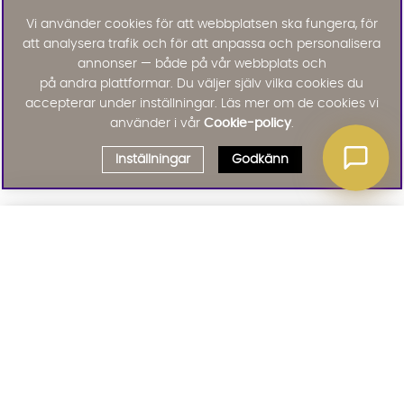
Vi använder cookies för att webbplatsen ska fungera, för
att analysera trafik och för att anpassa och personalisera
annonser — både på vår webbplats och
på andra plattformar. Du väljer själv vilka cookies du
accepterar under inställningar. Läs mer om de cookies vi
använder i vår
Cookie-policy
.
Inställningar
Godkänn
Välj delbetalning
Qliro
· Fast månadsbelopp
Signa upp till vårt nyhetsbrev
Produktpris
Missa inte våra nyhetsbrev som är fyllda med erbjudanden, nyheter
och inspiration
Representativt exempel