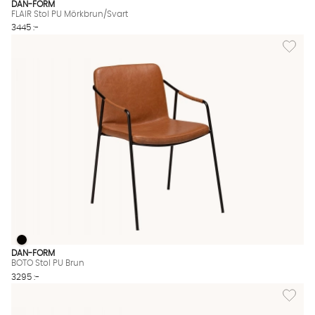
DAN-FORM
FLAIR Stol PU Mörkbrun/Svart
3445 :-
Lägg til
BOTO Stol PU Brun
BOTO Stol PU Brun Finns även i dessa färger:
DAN-FORM
BOTO Stol PU Brun
3295 :-
Lägg till