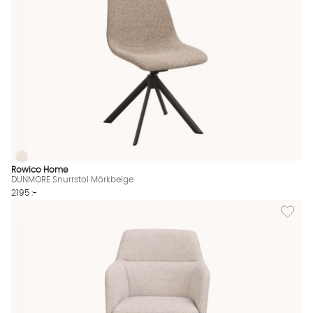
DUNMORE Snurrstol Mörkbeige
DUNMORE Snurrstol Mörkbeige Finns även i dessa färger:
Rowico Home
DUNMORE Snurrstol Mörkbeige
2195 :-
Lägg til