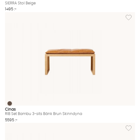
SIERRA Stol Beige
1495 :-
Lägg til
RIB Set Bambu 3-sits Bänk Brun Skinndyna
RIB Set Bambu 3-sits Bänk Brun Skinndyna Finns även i dessa f
Cinas
RIB Set Bambu 3-sits Bänk Brun Skinndyna
5595 :-
Lägg till