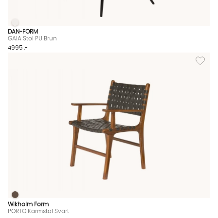
GAIA Stol PU Brun
GAIA Stol PU Brun Finns även i dessa färger:
DAN-FORM
GAIA Stol PU Brun
4995 :-
Lägg til
PORTO Karmstol Svart
PORTO Karmstol Svart Finns även i dessa färger:
Wikholm Form
PORTO Karmstol Svart