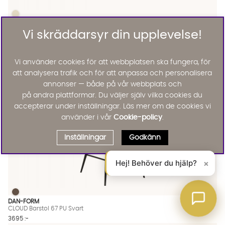
NOBLE Barstol Taupe
NOBLE Barstol Taupe Finns även i dessa färger:
WOOOD
NOBLE Barstol Taupe
Vi skräddarsyr din upplevelse!
5195 :-
Lägg til
Vi använder cookies för att webbplatsen ska fungera, för
att analysera trafik och för att anpassa och personalisera
annonser — både på vår webbplats och
på andra plattformar. Du väljer själv vilka cookies du
accepterar under inställningar. Läs mer om de cookies vi
använder i vår
Cookie-policy
.
Inställningar
Godkänn
Hej! Behöver du hjälp?
×
CLOUD Barstol 67 PU Svart
CLOUD Barstol 67 PU Svart Finns även i dessa färger:
DAN-FORM
CLOUD Barstol 67 PU Svart
3695 :-