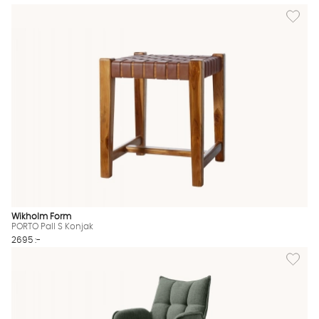
Lägg till
Wikholm Form
PORTO Pall S Konjak
2695 :-
Lägg til