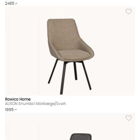
2495 :-
Lägg til
Rowico Home
ALISON Snurrstol Mörkbeige/Svart
1995 :-
Lägg til