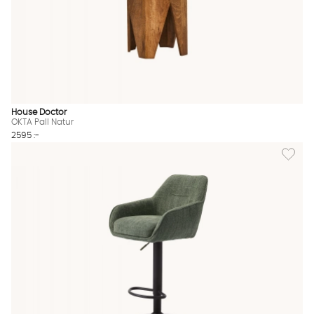
House Doctor
OKTA Pall Natur
2595 :-
Lägg till