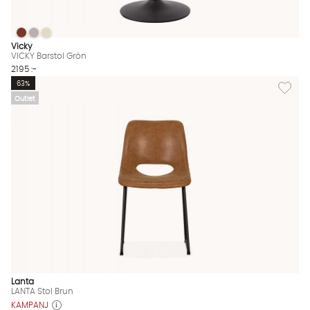
VICKY Barstol Grön
VICKY Barstol Grön
VICKY Barstol Grön
VICKY Barstol Grön Finns även i dessa färger:
Vicky
VICKY Barstol Grön
2195 :-
Lägg till
63%
Outlet
Lanta
LANTA Stol Brun
KAMPANJ