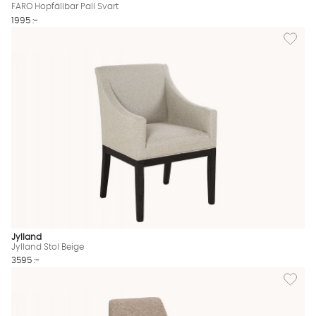
FARO Hopfällbar Pall Svart
1995 :-
Lägg till
Jylland
Jylland Stol Beige
3595 :-
Lägg til