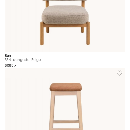
Ben
BEN Loungestol Beige
6095 :-
Lägg till