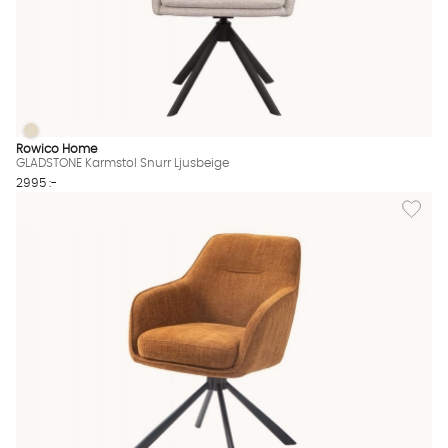
GLADSTONE Karmstol Snurr Ljusbeige
GLADSTONE Karmstol Snurr Ljusbeige Finns även i dessa färger
Rowico Home
GLADSTONE Karmstol Snurr Ljusbeige
2995 :-
Lägg till