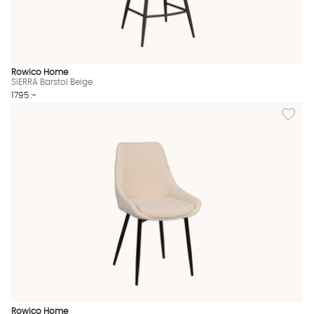
Rowico Home
SIERRA Barstol Beige
1795 :-
Lägg till
Rowico Home