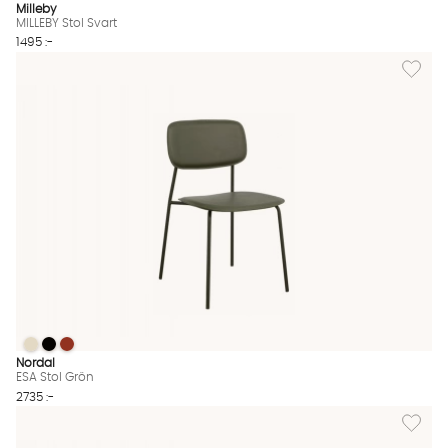
Milleby
MILLEBY Stol Svart
1495 :-
Lägg till
ESA Stol Grön
ESA Stol Grön
ESA Stol Grön
ESA Stol Grön Finns även i dessa färger:
Nordal
ESA Stol Grön
2735 :-
Lägg til