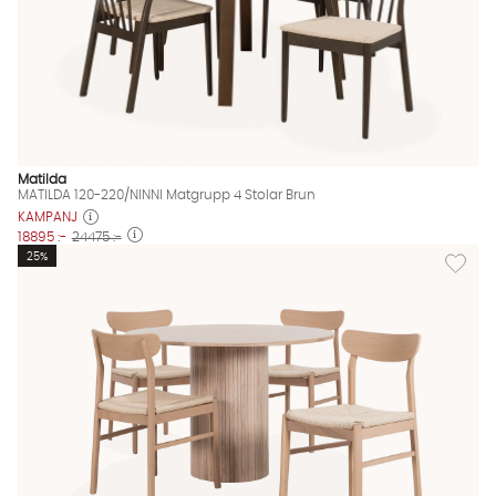
Matilda
MATILDA 120-220/NINNI Matgrupp 4 Stolar Brun
KAMPANJ
18895 :-
24475 :-
Lägg til
25%