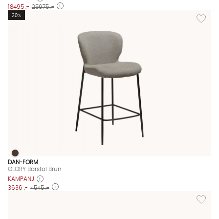
18495 :-
25975 :-
Lägg til
20%
GLORY Barstol Brun
GLORY Barstol Brun Finns även i dessa färger:
DAN-FORM
GLORY Barstol Brun
KAMPANJ
3636 :-
4545 :-
Lägg til