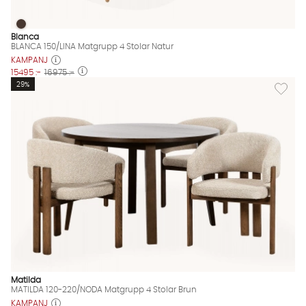
BLANCA 150/LINA Matgrupp 4 Stolar Natur
BLANCA 150/LINA Matgrupp 4 Stolar Natur Finns även i dessa f
Blanca
BLANCA 150/LINA Matgrupp 4 Stolar Natur
KAMPANJ
15495 :-
16975 :-
Lägg til
29%
Matilda
MATILDA 120-220/NODA Matgrupp 4 Stolar Brun
KAMPANJ