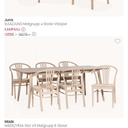
Juno
ELSA/JUNO Matgrupp 4 Stolar Vitoljad
KAMPANJ
13556 :-
18075 :-
Lägg til
Mads
MADS/YRSA Stol Vit Matgrupp 6 Stolar