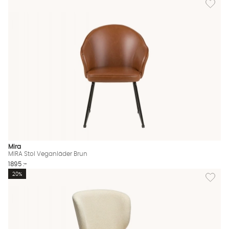
Mira
MIRA Stol Veganläder Brun
1895 :-
Lägg till
20%