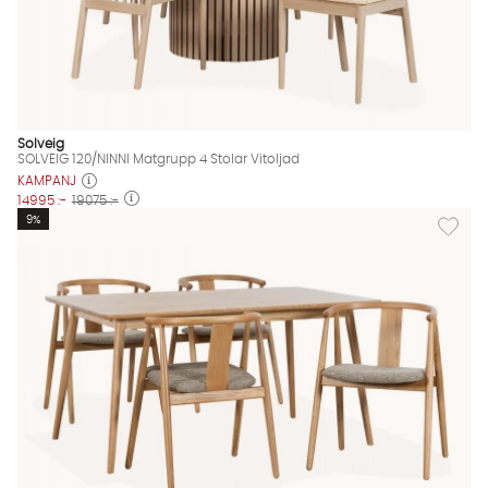
Solveig
SOLVEIG 120/NINNI Matgrupp 4 Stolar Vitoljad
KAMPANJ
14995 :-
19075 :-
Lägg til
9%