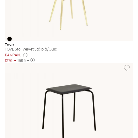
TOVE Stol Velvet Stålblå/Guld
TOVE Stol Velvet Stålblå/Guld Finns även i dessa färger:
Tove
TOVE Stol Velvet Stålblå/Guld
KAMPANJ
1276 :-
1595 :-
Lägg till