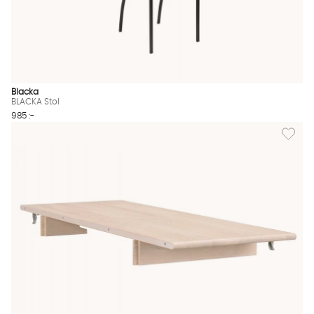
Blacka
BLACKA Stol
985 :-
Lägg til