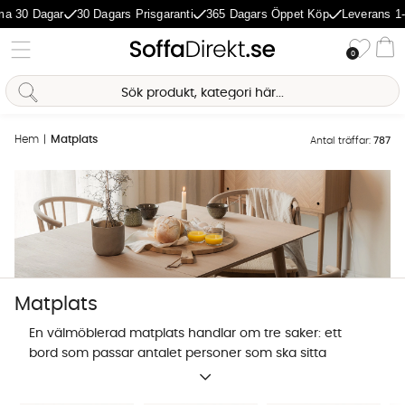
Dagar
30 Dagars Prisgaranti
365 Dagars Öppet Köp
Leverans 1-5 Dag
Önske
0
Va
Hem
Matplats
Antal träffar:
787
Matplats
En välmöblerad matplats handlar om tre saker: ett
bord som passar antalet personer som ska sitta
tillsammans och rummets storlek, stolar som är
Sofia Direkt
sköna så att de öppnar upp för långa
AI-assistent