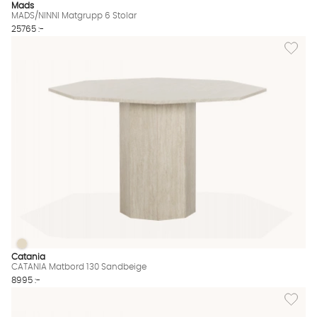
Mads
MADS/NINNI Matgrupp 6 Stolar
25765 :-
Lägg til
CATANIA Matbord 130 Sandbeige
CATANIA Matbord 130 Sandbeige Finns även i dessa färger:
Catania
CATANIA Matbord 130 Sandbeige
8995 :-
Lägg till