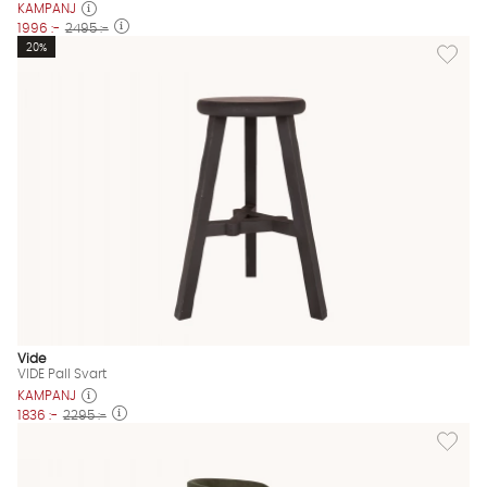
KAMPANJ
1996 :-
2495 :-
Lägg till
20%
Vide
VIDE Pall Svart
KAMPANJ
1836 :-
2295 :-
Lägg till