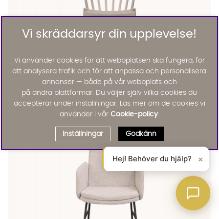
Vi skräddarsyr din upplevelse!
Vi använder cookies för att webbplatsen ska fungera, för
att analysera trafik och för att anpassa och personalisera
annonser — både på vår webbplats och
WOOOD
på andra plattformar. Du väljer själv vilka cookies du
BLISS Stol Mist
accepterar under inställningar. Läs mer om de cookies vi
KAMPANJ
1696 :-
1995 :-
använder i vår
Cookie-policy
.
Lägg til
Inställningar
Godkänn
Hej! Behöver du hjälp?
×