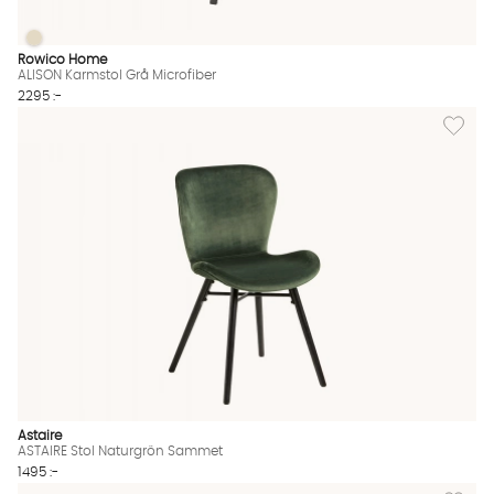
ALISON Karmstol Grå Microfiber
ALISON Karmstol Grå Microfiber Finns även i dessa färger:
Rowico Home
ALISON Karmstol Grå Microfiber
2295 :-
Lägg til
Astaire
ASTAIRE Stol Naturgrön Sammet
1495 :-
Lägg til