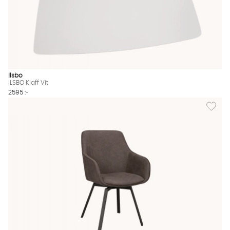
Ilsbo
ILSBO Klaff Vit
2595 :-
Lägg til