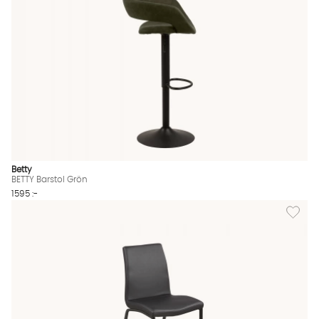
Betty
BETTY Barstol Grön
1595 :-
Lägg till