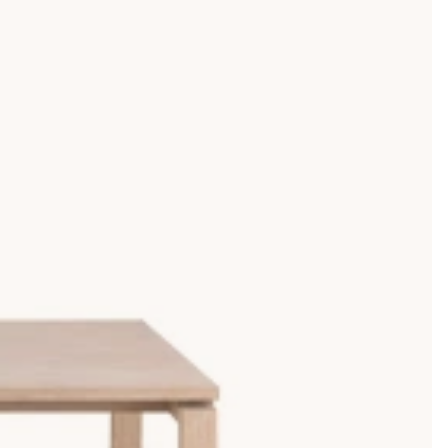
s oss hittar du massiva matbord i träslagen björk, mango,
 värde genom åren. Det klart populäraste träslaget är ek som
sitta runt bordet. För sex personer behöver du ett
 Då gör du bäst i att välj en modell med iläggsskiva eller gå
ll 60-70cm i behov extra utrymme.
stolar i svart, grå eller beige för ett modernt intryck.
 i ett annars neutralt rum. Är du efter ett helt vitt bord så
samma typ av trä, eller med en av våra populära
rottingstolar
.
ination som fungerar lika bra i ett modernt kök som i den