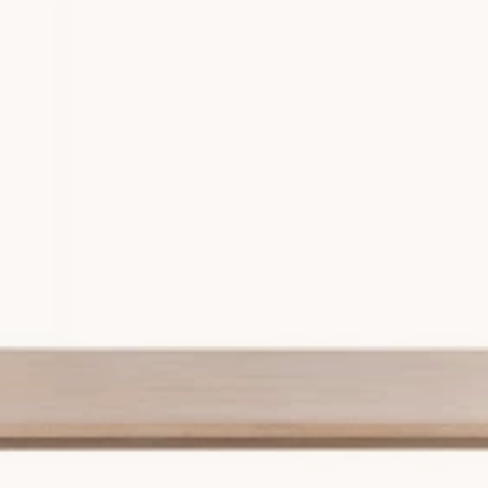
m både syns och känns
an slipa, olja och använda i flera generationer efter det köpts. Ho
som: de tål vardagsbruk väldigt väl, åldras vackert och står sig i
ittar du hela vårt sortiment av
matbord i ek
.
latser
bord är att du räknar på cirka 60 cm i bredd per person som ska 
 diameter från 120 cm. Behöver du plats för fler kring högtiderna?
 när du väljer matbord, extra stolar på kortändarna lägger ofta ti
m?
passar mixat med de flesta inredningsstilarna. Kombinera gärna med 
rdet ett mer dramatiskt uttryck och fungerar utmärkt som blickfång
ligt par
assivt eller fanerat trä kombinerar du enkelt med en matstol i 
att de konkurrerar om uppmärksamheten. Det är en vinnande komb