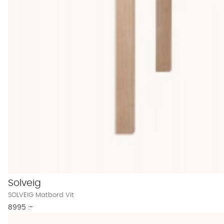
Bord som passar skrymmande rum
Har du ett litet kök eller en matplats som också används som arbe
enkelt expanderar när gästerna kommer på besök. Har du en k
Vi är specialister på möbler som skapar social dynamik och sam
365 dagars öppet köp. Är du osäker på vilket matbord du ska ha? 
fortfarande inspiration så fortsätter du kolla alla våra
matbord
.
Solveig
SOLVEIG Matbord Vit
8995 :-