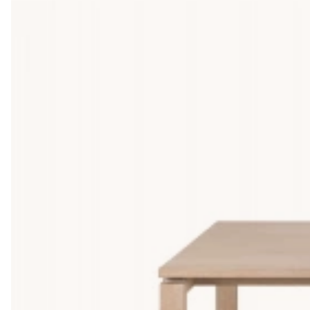
Matbord i massivt träslag - Kvalitet so
Massivt trä är inte ditt typiska fanérbord. Det är ett bord du k
valnöt och ek. De har olika karaktär men delar många fördelar 
är hårt, tåligt och har en yta som passar de flesta stilar. Här h
Välj rätt storlek - Behöver ni 4, 6 eller 8 p
Något vi alltid rekommenderar någon som ska köpa ett nytt mat
rektangulärt bord på minst 160 × 90 cm, eller ett runt bord med
upp till 180–200 cm i längd. Glöm inte att räkna in stolsdjupet
Ljust eller mörkt trä - vad passar ditt he
Ljust trä som ek, björk eller ask skapar en känsla av rymd och 
Mörkt trä som valnöt, rökfärgad ek eller brunoljad mango ger bo
kan du ta en titt på våra
vita matbord
.
Att matcha ditt matbord - Hitta ett natur
Naturmaterial samspelar perfekt med varandra. Ett matbord i m
Den organiska rottingen plockar upp träets varma toner utan 
gör i en tidlös matsal.