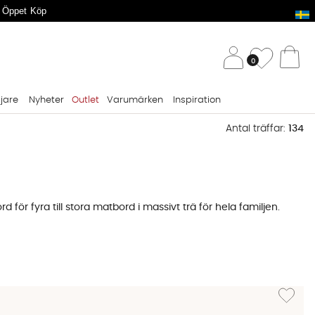
 Öppet Köp
/ 
Önskelis
0
Va
ljare
Nyheter
Outlet
Varumärken
Inspiration
Antal träffar:
134
för fyra till stora matbord i massivt trä för hela familjen.
ch sätta sig ned obehindrat. Vid middagarna sittar alla lika
ordiskt uttryck, eller ett i mörkt trä om du vill ha mer
Lägg till 