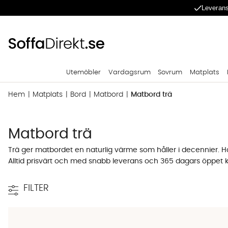
Leverans
Utemöbler
Vardagsrum
Sovrum
Matplats
Hem
Matplats
Bord
Matbord
Matbord trä
Matbord trä
Trä ger matbordet en naturlig värme som håller i decennier. Här 
Alltid prisvärt och med snabb leverans och 365 dagars öppet 
Runda matbord av trä gör matplatsen ö
FILTER
Ett
runt matbord
i trä passar utmärkt i rum med begränsad yta e
nära vilket skapar en känsla av samhörighet och intimitet som främ
kontrast mot ljusa väggar. De flesta runda modeller hos oss rym