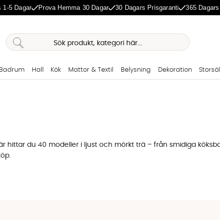
 1-5 Dagar
Prova Hemma 30 Dagar
30 Dagars Prisgaranti
365 Dagars
Badrum
Hall
Kök
Mattor & Textil
Belysning
Dekoration
Storsä
hittar du 40 modeller i ljust och mörkt trä – från smidiga köksbord 
köp.
ppnare
ller ovanlig form. Utan bordshörn så kan man enkelt ta sig runt o
jar diskussioner. Välj ett runt matbord i ljust trä för ett luftigt n
mer fyra till sex personer.