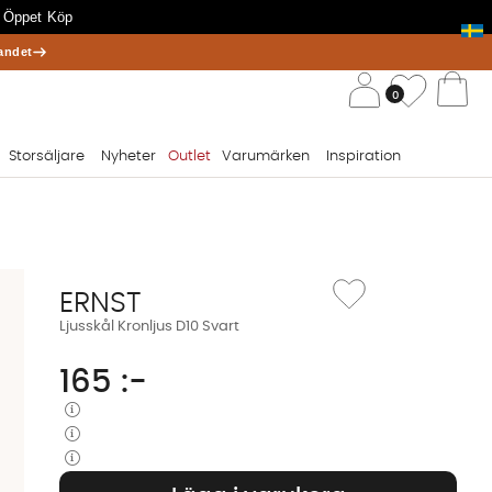
 Öppet Köp
andet
/ 
Önskelis
0
Va
Storsäljare
Nyheter
Outlet
Varumärken
Inspiration
Lägg till i önskelista: Lju
ERNST
Ljusskål Kronljus D10 Svart
165
:-