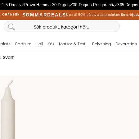
 1-5 Dagar
Prova Hemma 30 Dagar
30 Dagars Prisgaranti
365 Dagars
SOMMARDEALS
Upp till 50% på utvalda produkter
Se erbjud
A CHANSEN
plats
Badrum
Hall
Kök
Mattor & Textil
Belysning
Dekoration
0 Svart