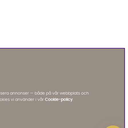
Sofia Direkt
AI-assistent
Vi använder AI för att svara på dina frågor.
Konversationen sparas i upp till 24 timmar för att
kunna hjälpa dig. Vi delar inte dina uppgifter med
tredje part. Läs mer i vår integritetspolicy.
Jag godkänner att konversationen sparas
nalisera annonser — både på vår webbplats och
Starta chatten
okies vi använder i vår
Cookie-policy
.