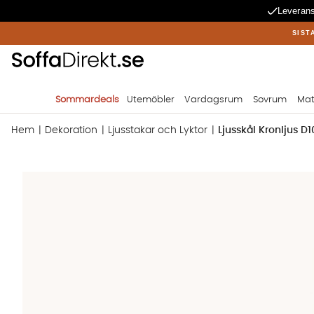
Leverans
SIST
Sommardeals
Utemöbler
Vardagsrum
Sovrum
Mat
Hem
Dekoration
Ljusstakar och Lyktor
Ljusskål Kronljus D1
Produktbilder Ljusskål Kronljus D10 Svart