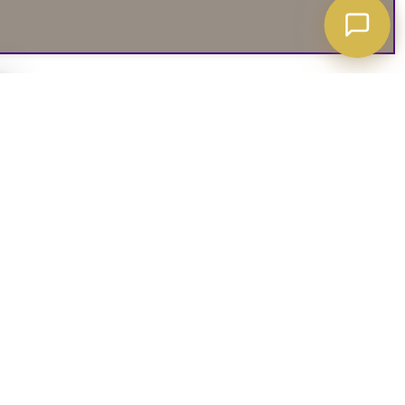
A ATT VETA
03. SOCIALA MEDIER
iates
Instagram
soffguide
Facebook
iepolicy
Pinterest
R
TikTok
 rätt soffa
Youtube