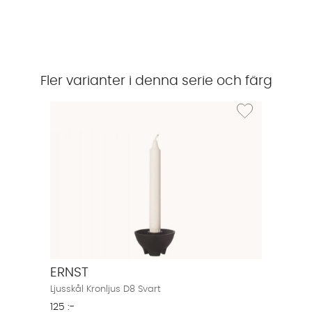
Fler varianter i denna serie och färg
Lägg till i önskelis
ERNST
Ljusskål Kronljus D8 Svart
125 :-