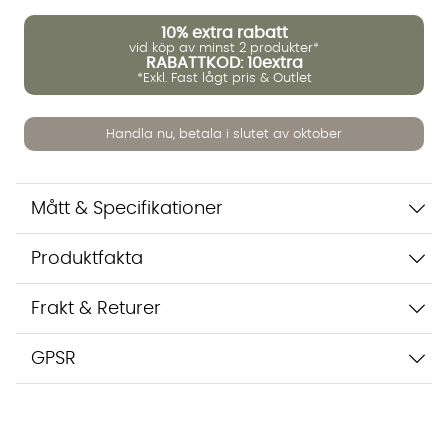
10%
extra rabatt
vid köp av minst 2 produkter*
RABATTKOD: 10extra
*Exkl. Fast lågt pris & Outlet
Vi använder AI för att svara på dina frågor. Konversationen
sparas i upp till 24 timmar för att kunna hjälpa dig. Vi delar
inte dina uppgifter med tredje part. Läs mer i vår
Handla nu, betala i slutet av oktober
integritetspolicy.
Jag godkänner att konversationen sparas
Starta chatten
Mått & Specifikationer
Produktfakta
Frakt & Returer
GPSR