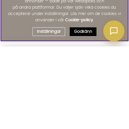
annonser — både på vår webbplats och
på andra plattformar. Du väljer själv vilka cookies du
accepterar under inställningar. Läs mer om de cookies vi
använder i vår
Cookie-policy
.
Inställningar
Godkänn
Välj delbetalning
Qliro
· Fast månadsbelopp
Signa upp till vårt nyhetsbrev
Produktpris
Missa inte våra nyhetsbrev som är fyllda med erbjudanden, nyheter
och inspiration
Representativt exempel
Att låna kostar pengar!
01. INFORMATION
Om du inte kan betala tillbaka skulden i tid
riskerar du en betalningsanmärkning. Det kan