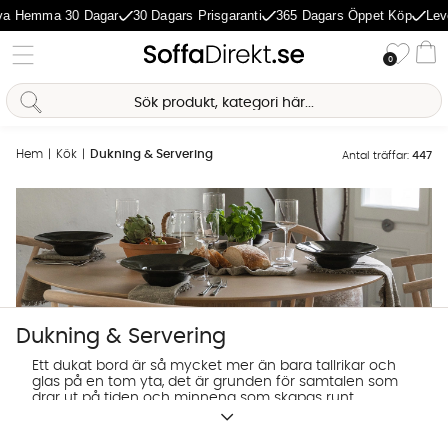
a Hemma 30 Dagar
30 Dagars Prisgaranti
365 Dagars Öppet Köp
Leve
Önske
0
Va
Hem
Kök
Dukning & Servering
Antal träffar:
447
Sofia Direkt
AI-assistent
Dukning & Servering
Ett dukat bord är så mycket mer än bara tallrikar och
glas på en tom yta, det är grunden för samtalen som
drar ut på tiden och minnena som skapas runt
maten. Här har vi handplockat detaljerna som
förvandlar varje måltid, oavsett om det handlar om
en snabb tisdagsfrukost i farten eller en omsorgsfullt