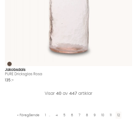
PURE Dricksglas Rosa
PURE Dricksglas Rosa Finns även i dessa färger:
Jakobsdals
PURE Dricksglas Rosa
135 :-
Visar
40
av
447
artiklar
«
Föregående
1
..
4
5
6
7
8
9
10
11
12