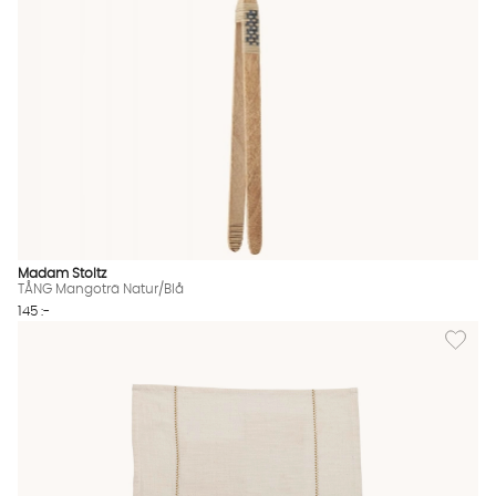
Madam Stoltz
TÅNG Mangoträ Natur/Blå
145 :-
Lägg till