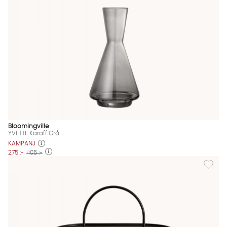
Bloomingville
YVETTE Karaff Grå
KAMPANJ
275 :-
405 :-
Lägg til