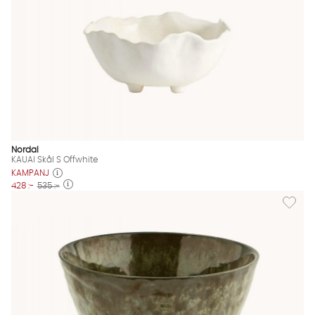
Nordal
KAUAI Skål S Offwhite
KAMPANJ
428 :-
535 :-
Lägg til