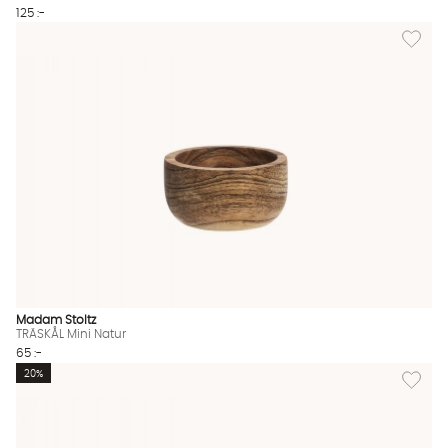
125 :-
Lägg til
Madam Stoltz
TRÄSKÅL Mini Natur
65 :-
Lägg till
20%