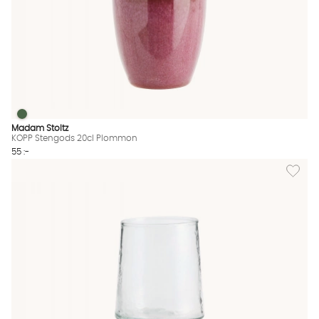
KOPP Stengods 20cl Plommon
KOPP Stengods 20cl Plommon Finns även i dessa färger:
Madam Stoltz
KOPP Stengods 20cl Plommon
55 :-
Lägg till