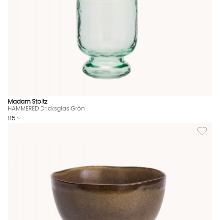
Madam Stoltz
HAMMERED Dricksglas Grön
115 :-
Lägg til