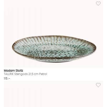
Lägg til
Madam Stoltz
TALLRIK Stengods 21,5 cm Petrol
115 :-
Lägg till