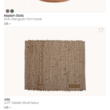
SKÅL Stengods 17cm Kanel
SKÅL Stengods 17cm Kanel
SKÅL Stengods 17cm Kanel Finns även i dessa färger:
Madam Stoltz
SKÅL Stengods 17cm Kanel
135 :-
Lägg til
Juty
JUTY Tablett 35x45 Natur
145 :-