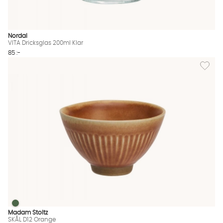
Nordal
VITA Dricksglas 200ml Klar
85 :-
Lägg til
SKÅL D12 Orange
SKÅL D12 Orange Finns även i dessa färger:
Madam Stoltz
SKÅL D12 Orange