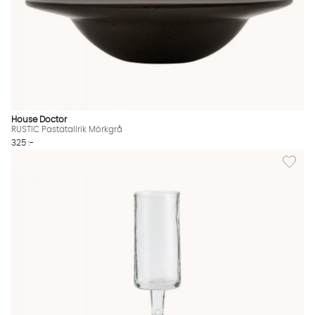
House Doctor
RUSTIC Pastatallrik Mörkgrå
325 :-
Lägg till