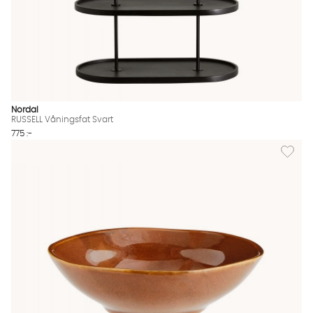
Nordal
RUSSELL Våningsfat Svart
775 :-
Lägg til