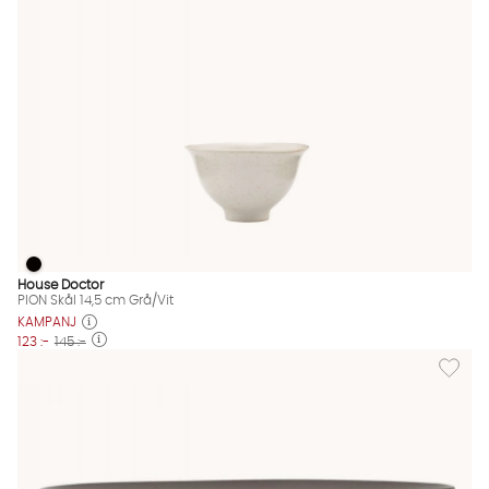
PION Skål 14,5 cm Grå/Vit
PION Skål 14,5 cm Grå/Vit Finns även i dessa färger:
House Doctor
PION Skål 14,5 cm Grå/Vit
KAMPANJ
123 :-
145 :-
Lägg till