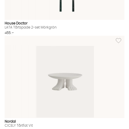
House Doctor
LATA Tårtspade 2-set Mörkgrön
455 :-
Lägg till
Nordal
CICELY Tårtfat Vit