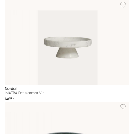
Lägg til
Nordal
IMATRA Fat Marmor Vit
1485 :-
Lägg til