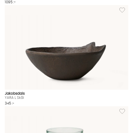
1095 :-
Lägg till
Jakobsdals
YARA L Skål
345 :-
Lägg til