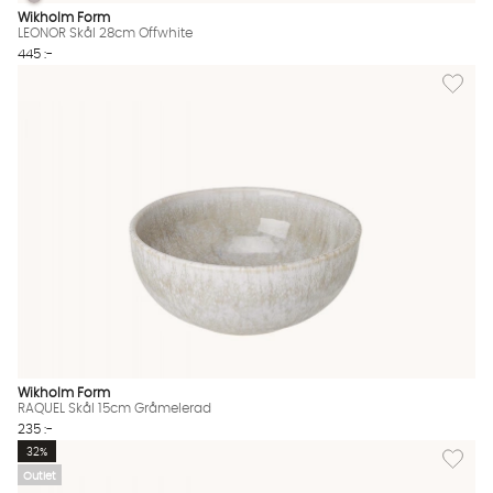
LEONOR Skål 28cm Offwhite
LEONOR Skål 28cm Offwhite Finns även i dessa färger:
Wikholm Form
LEONOR Skål 28cm Offwhite
445 :-
Lägg til
Wikholm Form
RAQUEL Skål 15cm Gråmelerad
235 :-
Lägg till
32%
Outlet