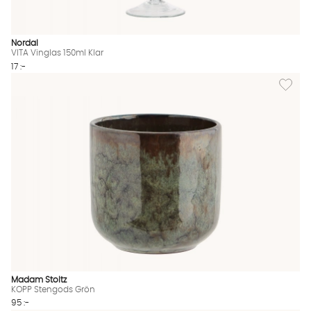
Nordal
VITA Vinglas 150ml Klar
17 :-
Lägg til
Madam Stoltz
KOPP Stengods Grön
95 :-