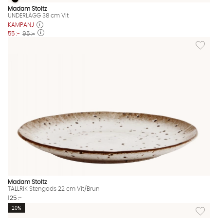
UNDERLÄGG 38 cm Vit
UNDERLÄGG 38 cm Vit Finns även i dessa färger:
Madam Stoltz
UNDERLÄGG 38 cm Vit
KAMPANJ
55 :-
95 :-
Lägg til
Madam Stoltz
TALLRIK Stengods 22 cm Vit/Brun
125 :-
Lägg til
20%