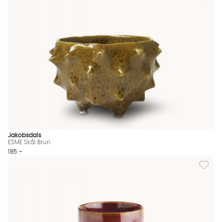
Jakobsdals
ESME Skål Brun
185 :-
Lägg til