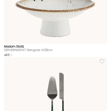
Madam Stoltz
SERVERINGSFAT Stengods Vit/Brun
465 :-
Lägg til