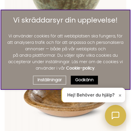
Vi skräddarsyr din upplevelse!
Madam Stoltz
Vi använder cookies för att webbplatsen ska fungera, för
SKÅL Stengods 12 cm Grön
att analysera trafik och för att anpassa och personalisera
115 :-
annonser — både på vår webbplats och
Lägg till
på andra plattformar. Du väljer själv vilka cookies du
accepterar under inställningar. Läs mer om de cookies vi
använder i vår
Cookie-policy
.
Inställningar
Godkänn
Hej! Behöver du hjälp?
×