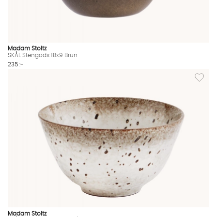
Madam Stoltz
SKÅL Stengods 18x9 Brun
235 :-
Lägg til
Madam Stoltz