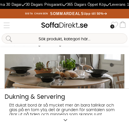
Dagar
30 Dagars Prisgaranti
365 Dagars Öppet Köp
Leverans 1-5 Dag
SOMMARDEALS
Upp till 50%
SISTA CHANSEN
Önske
0
Va
Hem
Kök
Dukning & Servering
Antal träffar:
447
Dukning & Servering
Ett dukat bord är så mycket mer än bara tallrikar och
glas på en tom yta, det är grunden för samtalen som
drar ut på tiden och minnena som skapas runt
maten. Här har vi handplockat detaljerna som
Sofia Direkt
förvandlar varje måltid, oavsett om det handlar om
en snabb tisdagsfrukost i farten eller en omsorgsfullt
AI-assistent