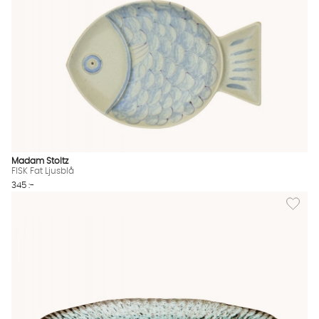
Madam Stoltz
FISK Fat Ljusblå
345 :-
Lägg til