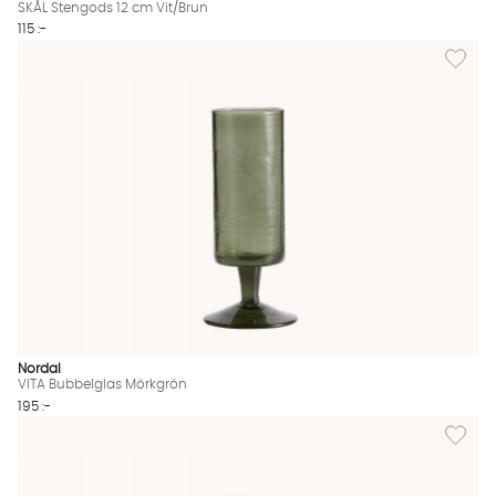
SKÅL Stengods 12 cm Vit/Brun
115 :-
Lägg til
Nordal
VITA Bubbelglas Mörkgrön
195 :-
Lägg till