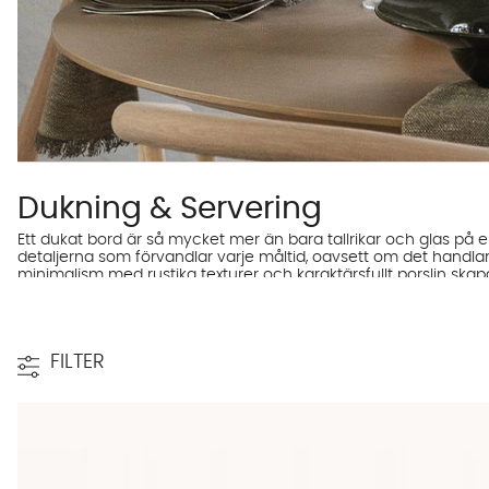
Dukning & Servering
Ett dukat bord är så mycket mer än bara tallrikar och glas på
detaljerna som förvandlar varje måltid, oavsett om det handlar
minimalism med rustika texturer och karaktärsfullt porslin skapa
serveringsfat som låter maten stå i centrum. Hitta dina nya fav
FILTER