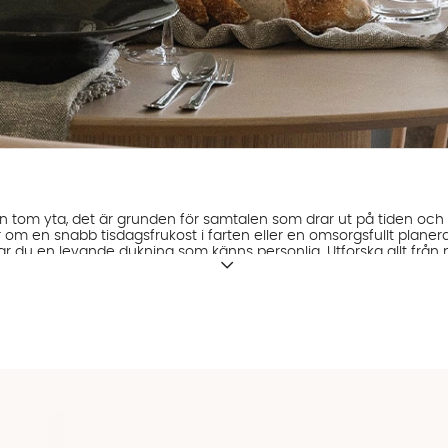
 en tom yta, det är grunden för samtalen som drar ut på tiden o
 om en snabb tisdagsfrukost i farten eller en omsorgsfullt plane
r du en levande dukning som känns personlig. Utforska allt från mu
oriter och duka för livet som pågår just nu, där det funktionella 