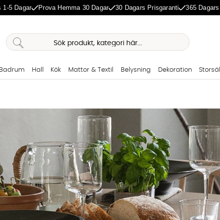
 1-5 Dagar
Prova Hemma 30 Dagar
30 Dagars Prisgaranti
365 Dagars
Badrum
Hall
Kök
Mattor & Textil
Belysning
Dekoration
Storsä