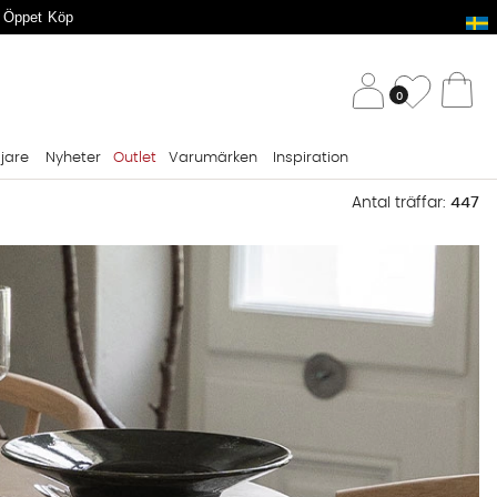
 Öppet Köp
/ 
Önskelis
0
Va
ljare
Nyheter
Outlet
Varumärken
Inspiration
Antal träffar:
447