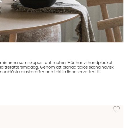
ch minnena som skapas runt maten. Här har vi handplockat
rad trerättersmiddag. Genom att blanda tidlös skandinavisk
nblåsta glaskaraffer och taktila linneservetter till
möter det genuint vackra.
Lägg till