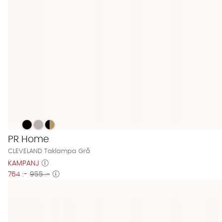
CLEVELAND Taklampa Grå Finns även i dessa färger:
CLEVELAND Taklampa Grå
CLEVELAND Taklampa Grå
CLEVELAND Taklampa Grå
PR Home
CLEVELAND Taklampa Grå
KAMPANJ
764 :-
955 :-