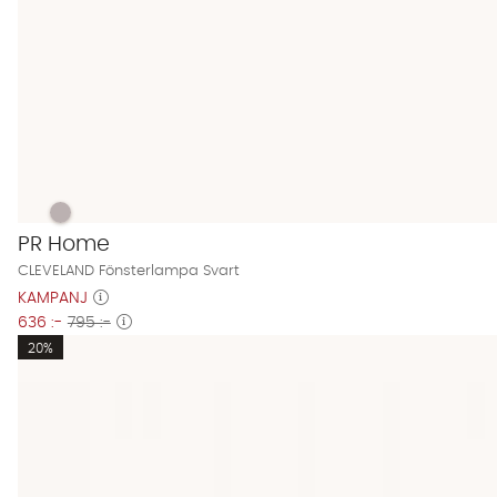
CLEVELAND Fönsterlampa Svart Finns även i dessa färger:
CLEVELAND Fönsterlampa Svart
PR Home
CLEVELAND Fönsterlampa Svart
KAMPANJ
636 :-
795 :-
20%