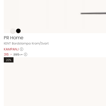
KENT Bordslampa Krom/Svart Finns även i dessa färger:
KENT Bordslampa Krom/Svart
KENT Bordslampa Krom/Svart
PR Home
KENT Bordslampa Krom/Svart
KAMPANJ
316 :-
395 :-
20%