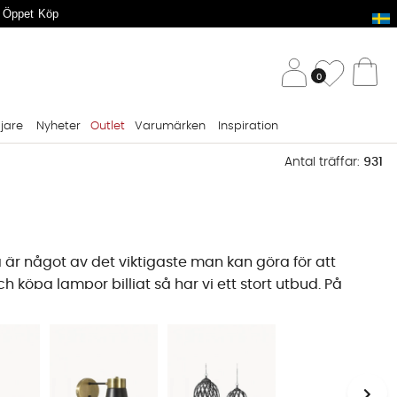
 Öppet Köp
/ 
Önskelis
0
Va
ljare
Nyheter
Outlet
Varumärken
Inspiration
Antal träffar:
931
 är något av det viktigaste man kan göra för att
 köpa lampor billigt så har vi ett stort utbud. På
s fler ljuskällor än vad man tror, och vi erbjuder
por för husets alla rum och tillfällen.