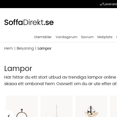
Leverans
Utemöbler
Vardagsrum
Sovrum
Matplats
Hem
Belysning
Lampor
Lampor
Här hittar du ett stort utbud av trendiga lampor online
skapa ett ombonat hem. Oavsett om du är ute efter att k
SoffaDirekt hittar du många dekorativa lampor som fö
därför allt från
t
aklampor
,
bordslampor
till
vägglampo
Val av lampa