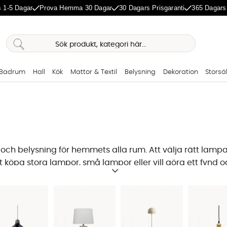
 1-5 Dagar
Prova Hemma 30 Dagar
30 Dagars Prisgaranti
365 Dagars
Badrum
Hall
Kök
Mattor & Textil
Belysning
Dekoration
Storsä
 och belysning fö
r hemmets alla rum. Att välja rätt lampa
öpa stora lampor, små lampor eller vill göra ett fynd och
rhöjer designkänslan hemma. Många gånger kan det behöva
r
,
och mycket mer! Hos oss på SoffaDirekt finns det fina lam