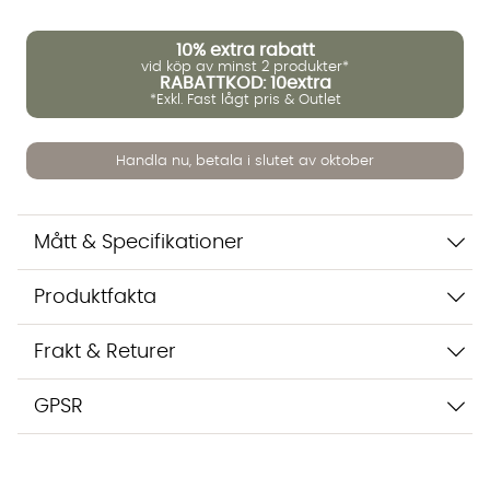
10%
extra rabatt
Vi använder AI för att svara på dina frågor. Konversationen
vid köp av minst 2 produkter*
sparas i upp till 24 timmar för att kunna hjälpa dig. Vi delar
RABATTKOD: 10extra
inte dina uppgifter med tredje part. Läs mer i vår
*Exkl. Fast lågt pris & Outlet
integritetspolicy.
Jag godkänner att konversationen sparas
Handla nu, betala i slutet av oktober
Starta chatten
Mått & Specifikationer
Produktfakta
Frakt & Returer
GPSR