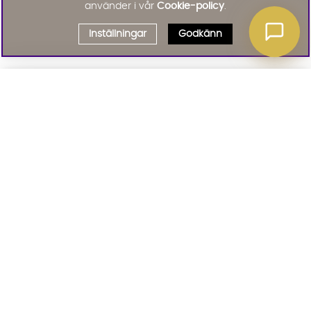
använder i vår
Cookie-policy
.
Inställningar
Godkänn
Välj delbetalning
Qliro
· Fast månadsbelopp
Signa upp till vårt nyhetsbrev
Produktpris
Missa inte våra nyhetsbrev som är fyllda med erbjudanden, nyheter
och inspiration
Representativt exempel
Att låna kostar pengar!
01. INFORMATION
Om du inte kan betala tillbaka skulden i tid
riskerar du en betalningsanmärkning. Det kan
leda till svårigheter att få hyra bostad,
teckna abonnemang och få nya lån. För stöd,
02. BRA ATT VETA
vänd dig till budget- och skuldrådgivningen i