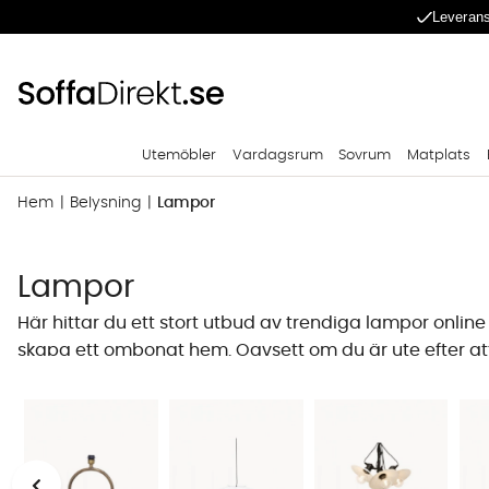
Leverans
Utemöbler
Vardagsrum
Sovrum
Matplats
Hem
Belysning
Lampor
Lampor
Här hittar du ett stort utbud av trendiga lampor online
skapa ett ombonat hem. Oavsett om du är ute efter att k
SoffaDirekt hittar du många dekorativa lampor som fö
därför allt från
t
aklampor
,
bordslampor
till
vägglampo
Val av lampa