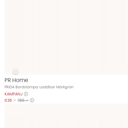
FRIDA Bordslampa Laddbar Mörkgrön Finns även i dessa fär
FRIDA Bordslampa Laddbar Mörkgrön
PR Home
FRIDA Bordslampa Laddbar Mörkgrön
KAMPANJ
636 :-
795 :-