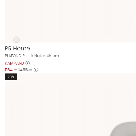
PLAFOND Plissé Natur 45 cm Finns även i dessa färger:
PLAFOND Plissé Natur 45 cm
PR Home
PLAFOND Plissé Natur 45 cm
KAMPANJ
1164 :-
1455 :-
20%