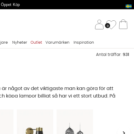
 Öppet Köp
/ 
Önskelis
0
Va
ljare
Nyheter
Outlet
Varumärken
Inspiration
Antal träffar:
931
 är något av det viktigaste man kan göra för att
 köpa lampor billigt så har vi ett stort utbud. På
s fler ljuskällor än vad man tror, och vi erbjuder
por för husets alla rum och tillfällen.