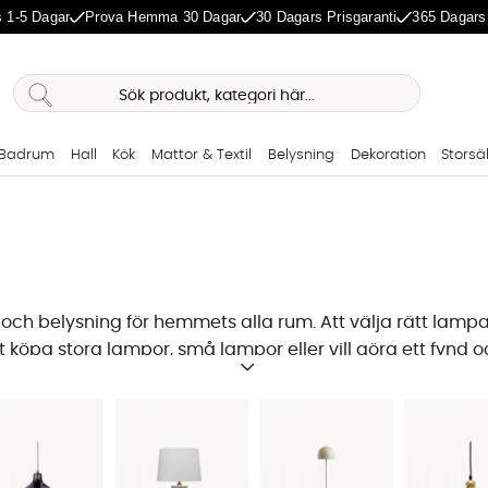
 1-5 Dagar
Prova Hemma 30 Dagar
30 Dagars Prisgaranti
365 Dagars
Badrum
Hall
Kök
Mattor & Textil
Belysning
Dekoration
Storsä
 och belysning fö
r hemmets alla rum. Att välja rätt lampa
öpa stora lampor, små lampor eller vill göra ett fynd och
rhöjer designkänslan hemma. Många gånger kan det behöva
r
,
och mycket mer! Hos oss på SoffaDirekt finns det fina lam