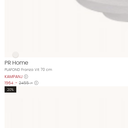
PLAFOND Franza Vit 70 cm Finns även i dessa färger:
PLAFOND Franza Vit 70 cm
PR Home
PLAFOND Franza Vit 70 cm
KAMPANJ
1964 :-
2455 :-
20%