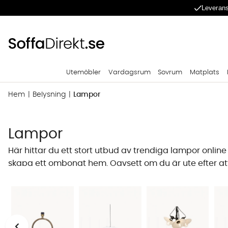
Leverans
Utemöbler
Vardagsrum
Sovrum
Matplats
Hem
Belysning
Lampor
Lampor
Här hittar du ett stort utbud av trendiga lampor online
skapa ett ombonat hem. Oavsett om du är ute efter att k
SoffaDirekt hittar du många dekorativa lampor som fö
därför allt från
t
aklampor
,
bordslampor
till
vägglampo
Val av lampa