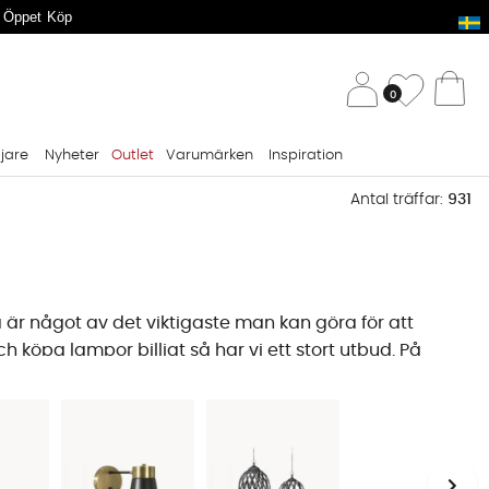
 Öppet Köp
/ 
Önskelis
0
Va
ljare
Nyheter
Outlet
Varumärken
Inspiration
Antal träffar:
931
 är något av det viktigaste man kan göra för att
 köpa lampor billigt så har vi ett stort utbud. På
s fler ljuskällor än vad man tror, och vi erbjuder
por för husets alla rum och tillfällen.