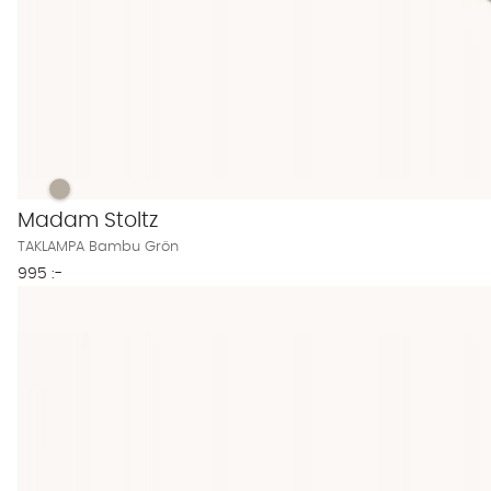
TAKLAMPA Bambu Grön Finns även i dessa färger:
TAKLAMPA Bambu Grön
Madam Stoltz
TAKLAMPA Bambu Grön
995 :-