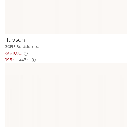
Hübsch
GOPLE Bordslampa
KAMPANJ
995 :-
1445 :-