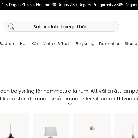
 1-5 Dagar
Prova Hemma 30 Dagar
30 Dagars Prisgaranti
365 Dagars
Badrum
Hall
Kök
Mattor & Textil
Belysning
Dekoration
Storsä
 och belysning fö
r hemmets alla rum. Att välja rätt lampa
öpa stora lampor, små lampor eller vill göra ett fynd och
rhöjer designkänslan hemma. Många gånger kan det behöva
r
,
och mycket mer! Hos oss på SoffaDirekt finns det fina lam