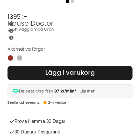
1395
:-
House Doctor
DESK Vägglampa Grön
Alternativa färger
Finns även i dessa färger:
Lägg i varukorg
Delbetalning från
97 kr/mån*
Läs mer
2-4 veckor
Prova Hemma 30 Dagar
30 Dagars Prisgaranti