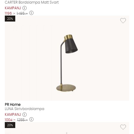
CARTER Bordslampa Matt Svart
KAMPANJ
1196 :-
1495 :-
Lägg til
20%
PR Home
LUNA Skrivbordslampa
KAMPANJ
1004 :-
1255 :-
Lägg til
20%