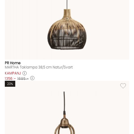
PR Home
MARTHA Taklampa 38,5 cm Natur/Svart
KAMPANJ
1356 :-
1695 :-
Lägg til
20%