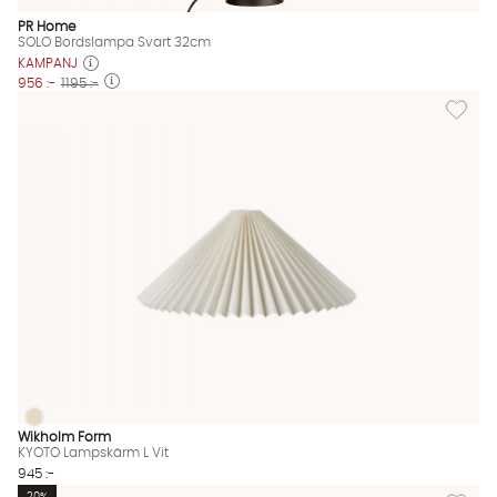
PR Home
SOLO Bordslampa Svart 32cm
KAMPANJ
956 :-
1195 :-
Lägg til
KYOTO Lampskärm L Vit
KYOTO Lampskärm L Vit Finns även i dessa färger:
Wikholm Form
KYOTO Lampskärm L Vit
945 :-
Lägg til
20%