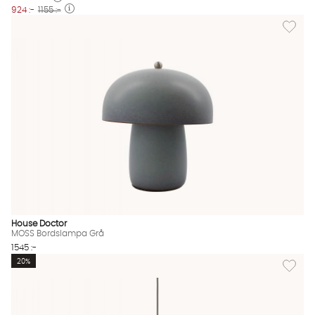
924 :-
1155 :-
Lägg til
House Doctor
MOSS Bordslampa Grå
1545 :-
Lägg til
20%