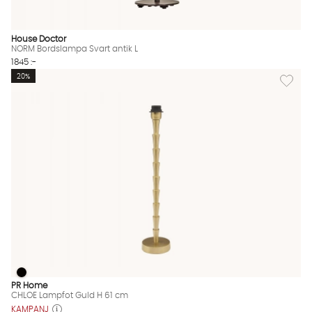
House Doctor
NORM Bordslampa Svart antik L
1845 :-
Lägg til
20%
CHLOE Lampfot Guld H 61 cm
CHLOE Lampfot Guld H 61 cm Finns även i dessa färger:
PR Home
CHLOE Lampfot Guld H 61 cm
KAMPANJ