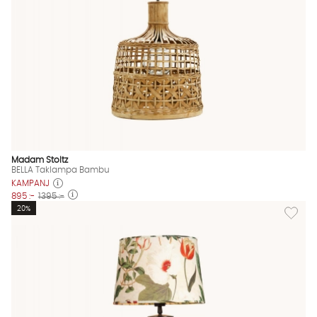
Madam Stoltz
BELLA Taklampa Bambu
KAMPANJ
895 :-
1395 :-
Lägg til
20%