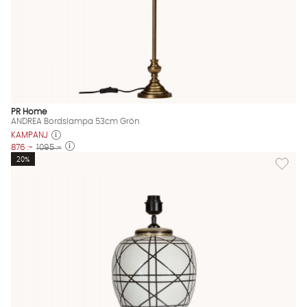
PR Home
ANDREA Bordslampa 53cm Grön
KAMPANJ
876 :-
1095 :-
Lägg til
20%