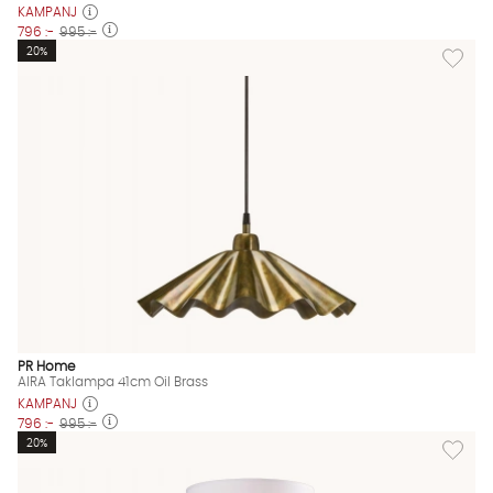
KAMPANJ
796 :-
995 :-
Lägg til
20%
PR Home
AIRA Taklampa 41cm Oil Brass
KAMPANJ
796 :-
995 :-
Lägg til
20%