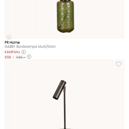
GABBY Bordslampa Multi/Grön
GABBY Bordslampa Multi/Grön Finns även i dessa färger:
PR Home
GABBY Bordslampa Multi/Grön
KAMPANJ
956 :-
1195 :-
Lägg til