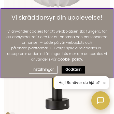
Vi skräddarsyr din upplevelse!
HILMA Takskärm Vit 50 cm
HILMA Takskärm Vit 50 cm Finns även i dessa färger:
PR Home
HILMA Takskärm Vit 50 cm
Vi använder cookies för att webbplatsen ska fungera, för
KAMPANJ
att analysera trafik och för att anpassa och personalisera
995 :-
1455 :-
Lägg til
annonser — både på vår webbplats och
20%
på andra plattformar. Du väljer själv vilka cookies du
accepterar under inställningar. Läs mer om de cookies vi
använder i vår
Cookie-policy
.
Inställningar
Godkänn
Hej! Behöver du hjälp?
×