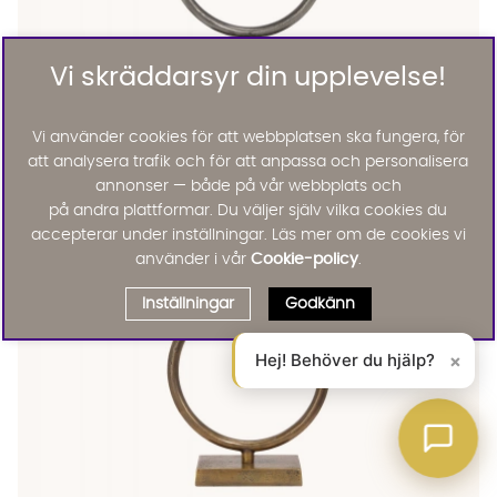
Vi skräddarsyr din upplevelse!
CIRCLE Lampfot Rånickel 54
CIRCLE Lampfot Rånickel 54 Finns även i dessa färger:
PR Home
Vi använder cookies för att webbplatsen ska fungera, för
CIRCLE Lampfot Rånickel 54
att analysera trafik och för att anpassa och personalisera
KAMPANJ
1004 :-
1255 :-
annonser — både på vår webbplats och
Lägg til
20%
på andra plattformar. Du väljer själv vilka cookies du
accepterar under inställningar. Läs mer om de cookies vi
använder i vår
Cookie-policy
.
Inställningar
Godkänn
Hej! Behöver du hjälp?
×