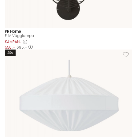
PR Home
ELM Vägglampa
KAMPANJ
556 :-
695 :-
Lägg til
20%