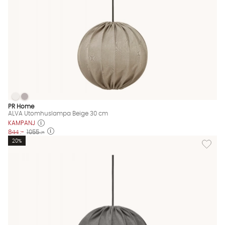
ALVA Utomhuslampa Beige 30 cm
ALVA Utomhuslampa Beige 30 cm
ALVA Utomhuslampa Beige 30 cm Finns även i dessa färger:
PR Home
ALVA Utomhuslampa Beige 30 cm
KAMPANJ
844 :-
1055 :-
Lägg til
20%