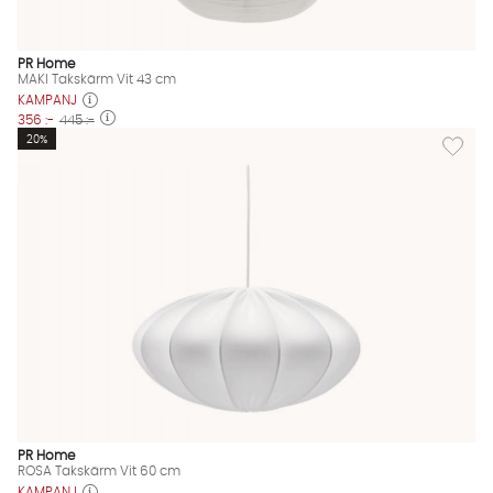
PR Home
MAKI Takskärm Vit 43 cm
KAMPANJ
356 :-
445 :-
Lägg til
20%
PR Home
ROSA Takskärm Vit 60 cm
KAMPANJ