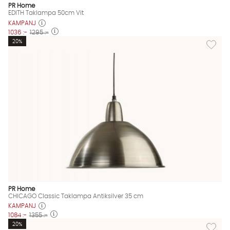
PR Home
EDITH Taklampa 50cm Vit
KAMPANJ
1036 :-
1295 :-
Lägg til
20%
PR Home
CHICAGO Classic Taklampa Antiksilver 35 cm
KAMPANJ
1084 :-
1355 :-
Lägg til
20%