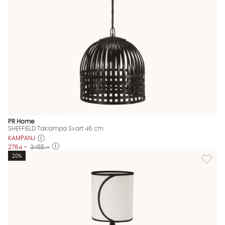
PR Home
SHEFFIELD Taklampa Svart 46 cm
KAMPANJ
2764 :-
3455 :-
Lägg til
20%