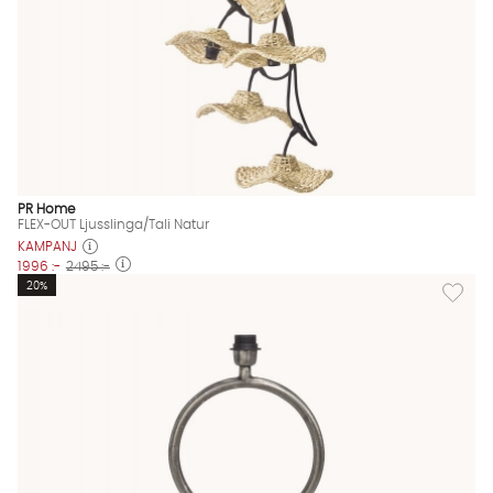
PR Home
FLEX-OUT Ljusslinga/Tali Natur
KAMPANJ
1996 :-
2495 :-
Lägg til
20%