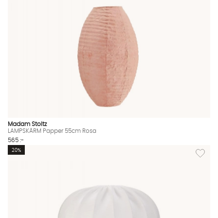
Madam Stoltz
LAMPSKÄRM Papper 55cm Rosa
565 :-
Lägg til
20%