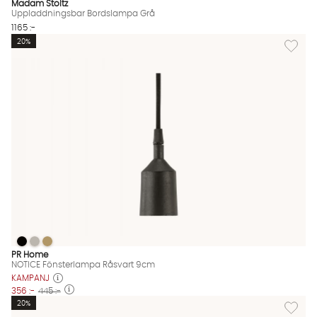
Madam Stoltz
Uppladdningsbar Bordslampa Grå
1165 :-
Lägg til
20%
NOTICE Fönsterlampa Råsvart 9cm
NOTICE Fönsterlampa Råsvart 9cm
NOTICE Fönsterlampa Råsvart 9cm
NOTICE Fönsterlampa Råsvart 9cm Finns även i dessa färger:
PR Home
NOTICE Fönsterlampa Råsvart 9cm
KAMPANJ
356 :-
445 :-
Lägg til
20%