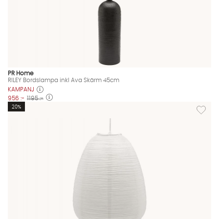
PR Home
RILEY Bordslampa inkl Ava Skärm 45cm
KAMPANJ
956 :-
1195 :-
Lägg til
20%