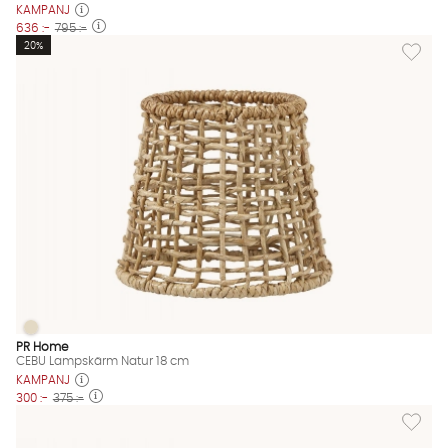
KAMPANJ
636 :-
795 :-
Lägg til
20%
CEBU Lampskärm Natur 18 cm
CEBU Lampskärm Natur 18 cm Finns även i dessa färger:
PR Home
CEBU Lampskärm Natur 18 cm
KAMPANJ
300 :-
375 :-
Lägg til