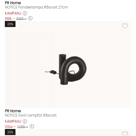
NOTICE Fönsterlampa Råsvart 27cm Finns även i dessa färger:
PR Home
NOTICE Fönsterlampa Råsvart 27cm
KAMPANJ
556 :-
695 :-
Lägg til
20%
PR Home
NOTICE Swirl Lampfot Råsvart
KAMPANJ
1004 :-
1255 :-
Lägg til
20%