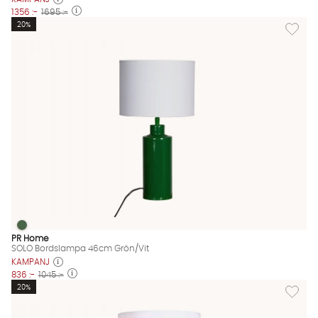
1356 :-
1695 :-
Lägg til
20%
SOLO Bordslampa 46cm Grön/Vit
SOLO Bordslampa 46cm Grön/Vit Finns även i dessa färger:
PR Home
SOLO Bordslampa 46cm Grön/Vit
KAMPANJ
836 :-
1045 :-
Lägg til
20%