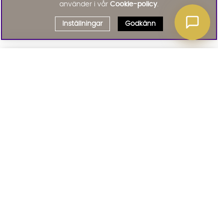
använder i vår
Cookie-policy
.
Inställningar
Godkänn
Välj delbetalning
Qliro
· Fast månadsbelopp
Signa upp till vårt nyhetsbrev
Produktpris
Missa inte våra nyhetsbrev som är fyllda med erbjudanden, nyheter
och inspiration
Representativt exempel
Att låna kostar pengar!
01. INFORMATION
Om du inte kan betala tillbaka skulden i tid
riskerar du en betalningsanmärkning. Det kan
leda till svårigheter att få hyra bostad,
teckna abonnemang och få nya lån. För stöd,
02. BRA ATT VETA
vänd dig till budget- och skuldrådgivningen i