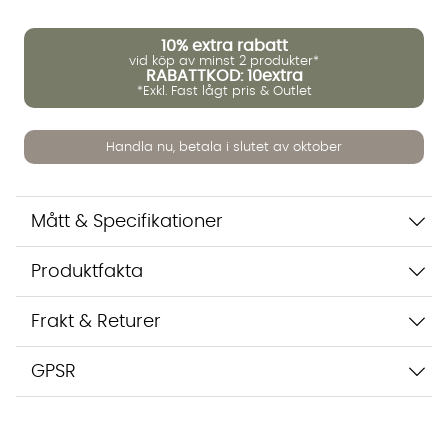
10%
extra rabatt
Vi använder AI för att svara på dina frågor. Konversationen
vid köp av minst 2 produkter*
sparas i upp till 24 timmar för att kunna hjälpa dig. Vi delar
RABATTKOD: 10extra
inte dina uppgifter med tredje part. Läs mer i vår
*Exkl. Fast lågt pris & Outlet
integritetspolicy.
Jag godkänner att konversationen sparas
Handla nu, betala i slutet av oktober
Starta chatten
Mått & Specifikationer
Produktfakta
Frakt & Returer
GPSR