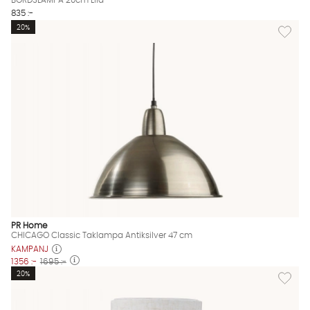
835 :-
Lägg til
20%
PR Home
CHICAGO Classic Taklampa Antiksilver 47 cm
KAMPANJ
1356 :-
1695 :-
Lägg til
20%