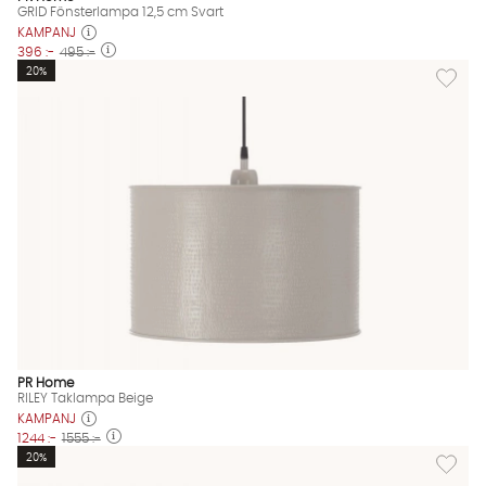
GRID Fönsterlampa 12,5 cm Svart
KAMPANJ
396 :-
495 :-
Lägg til
20%
PR Home
RILEY Taklampa Beige
KAMPANJ
1244 :-
1555 :-
Lägg til
20%