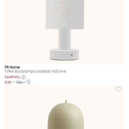
PR Home
TIARA Bordslampa Laddbar Vit/Linne
KAMPANJ
636 :-
795 :-
Lägg til