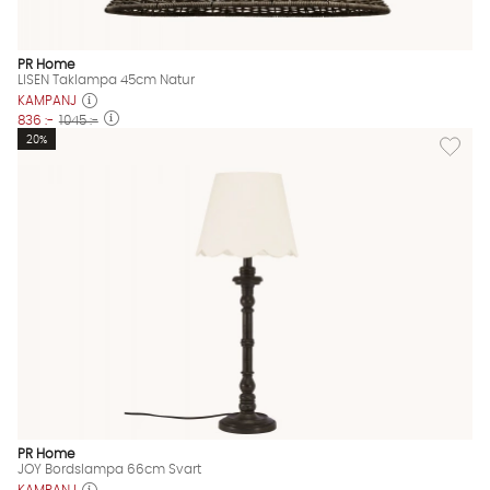
PR Home
LISEN Taklampa 45cm Natur
KAMPANJ
836 :-
1045 :-
Lägg til
20%
PR Home
JOY Bordslampa 66cm Svart