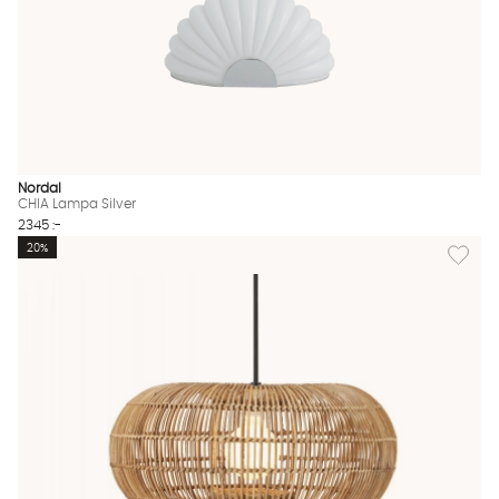
Nordal
CHIA Lampa Silver
2345 :-
Lägg til
20%