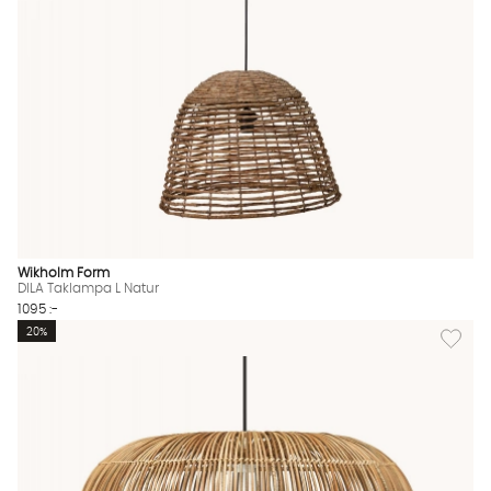
Wikholm Form
DILA Taklampa L Natur
1095 :-
Lägg til
20%