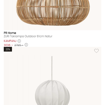
PR Home
ZURI Taklampa Outdoor 61cm Natur
KAMPANJ
3036 :-
3795 :-
Lägg til
20%