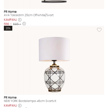
PR Home
AVA Takskärm 25cm Offwhite/Svart
KAMPANJ
556 :-
695 :-
Lägg til
20%
PR Home
NEW YORK Bordslampa 46cm Svartvit
KAMPANJ