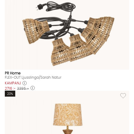
PR Home
FLEX-OUT Ljusslinga/Sarah Natur
KAMPANJ
2716 :-
3395 :-
Lägg til
20%