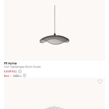
PR Home
VIVI Taklampa 61cm Svart
KAMPANJ
844 :-
1055 :-
Lägg til