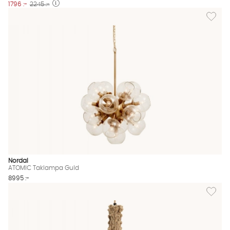
1796 :-
2245 :-
Lägg til
Nordal
ATOMIC Taklampa Guld
8995 :-
Lägg til