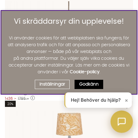
Vi skräddarsyr din upplevelse!
Vi använder cookies för att webbplatsen ska fungera, för
att analysera trafik och för att anpassa och personalisera
annonser — både på vår webbplats och
på andra plattformar. Du väljer själv vilka cookies du
accepterar under inställningar. Läs mer om de cookies vi
använder i vår
Cookie-policy
.
PR Home
Inställningar
Godkänn
SIENNA Taklampa 45x40cm Mossa
KAMPANJ
1436 :-
1795 :-
Hej! Behöver du hjälp?
×
Lägg til
20%