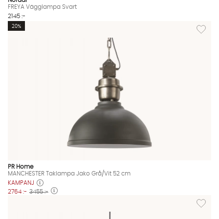
Nordal
FREYA Vägglampa Svart
2145 :-
Lägg til
20%
PR Home
MANCHESTER Taklampa Jako Grå/Vit 52 cm
KAMPANJ
2764 :-
3455 :-
Lägg til