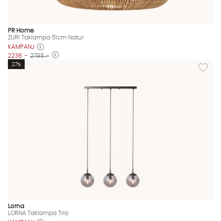
PR Home
ZURI Taklampa 51cm Natur
KAMPANJ
2236 :-
2795 :-
Lägg til
27%
Lorna
LORNA Taklampa Trio