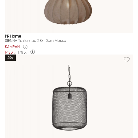
PR Home
SIENNA Taklampa 28x40cm Mossa
KAMPANJ
1436 :-
1795 :-
Lägg til
20%