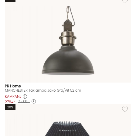
PR Home
MANCHESTER Taklampa Jako Grå/Vit 52 cm
KAMPANJ
2764 :-
3455 :-
Lägg til
20%