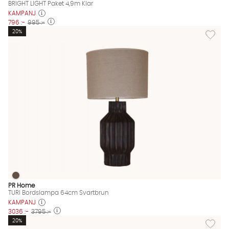
BRIGHT LIGHT Paket 4,9m Klar
KAMPANJ
796 :-
995 :-
Lägg til
20%
TURI Bordslampa 64cm Svartbrun
TURI Bordslampa 64cm Svartbrun Finns även i dessa färger:
PR Home
TURI Bordslampa 64cm Svartbrun
KAMPANJ
3036 :-
3795 :-
Lägg til
20%