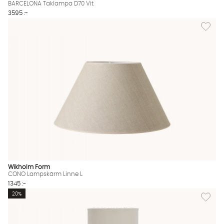
BARCELONA Taklampa D70 Vit
3595 :-
Lägg til
Wikholm Form
CONO Lampskärm Linne L
1345 :-
Lägg til
20%