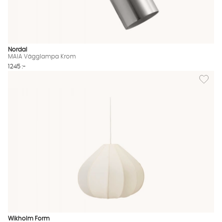
Nordal
MAIA Vägglampa Krom
1245 :-
Lägg til
Wikholm Form