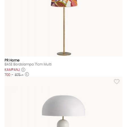
PR Home
BASE Bordslampa 71cm Multi
KAMPANJ
700 :-
875 :-
Lägg til