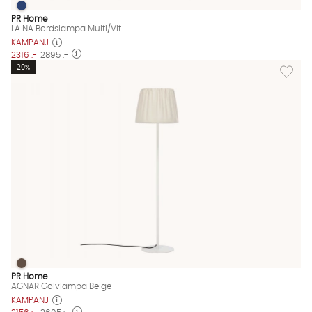
LA NA Bordslampa Multi/Vit
LA NA Bordslampa Multi/Vit Finns även i dessa färger:
PR Home
LA NA Bordslampa Multi/Vit
KAMPANJ
2316 :-
2895 :-
Lägg til
20%
AGNAR Golvlampa Beige
AGNAR Golvlampa Beige Finns även i dessa färger:
PR Home
AGNAR Golvlampa Beige
KAMPANJ