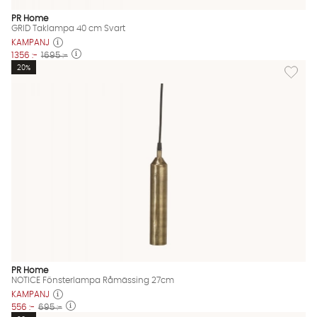
PR Home
GRID Taklampa 40 cm Svart
KAMPANJ
1356 :-
1695 :-
Lägg til
20%
PR Home
NOTICE Fönsterlampa Råmässing 27cm
KAMPANJ
556 :-
695 :-