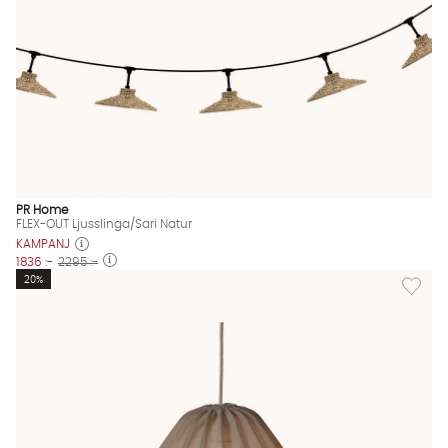
PR Home
FLEX-OUT Ljusslinga/Sari Natur
KAMPANJ
1836 :-
2295 :-
Lägg til
20%