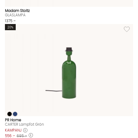
Madam Stoltz
GLASLAMPA
1375 :-
Lägg til
20%
CARTER Lampfot Grön
CARTER Lampfot Grön
CARTER Lampfot Grön Finns även i dessa färger:
PR Home
CARTER Lampfot Grön
KAMPANJ
556 :-
695 :-