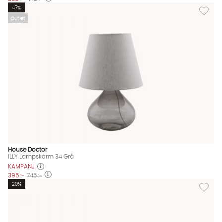
Lägg til
47%
Outlet
House Doctor
ILLY Lampskärm 34 Grå
KAMPANJ
395 :-
745 :-
Lägg til
20%