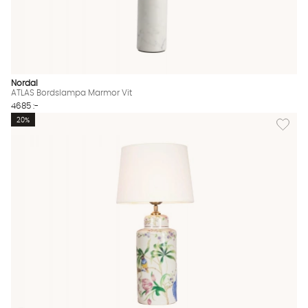
Nordal
ATLAS Bordslampa Marmor Vit
4685 :-
Lägg til
20%