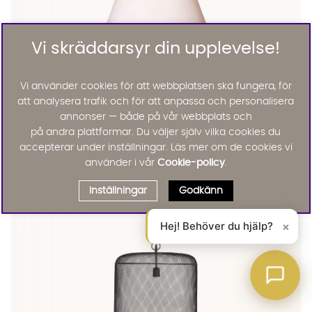
Vi skräddarsyr din upplevelse!
Vi använder cookies för att webbplatsen ska fungera, för
att analysera trafik och för att anpassa och personalisera
annonser — både på vår webbplats och
på andra plattformar. Du väljer själv vilka cookies du
PR Home
accepterar under inställningar. Läs mer om de cookies vi
NEW YORK Bordslampa 60cm Svartvit
använder i vår
Cookie-policy
.
KAMPANJ
2796 :-
3495 :-
Lägg til
Inställningar
Godkänn
20%
Hej! Behöver du hjälp?
×