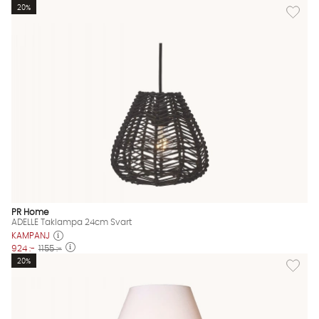
Lägg til
20%
PR Home
ADELLE Taklampa 24cm Svart
KAMPANJ
924 :-
1155 :-
Lägg til
20%