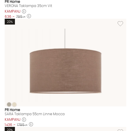
PR Home
VERONA Taklampa 35cm Vit
KAMPANJ
636 :-
795 :-
Lägg til
20%
SARA Taklampa 55cm Linne Mocca
SARA Taklampa 55cm Linne Mocca
SARA Taklampa 55cm Linne Mocca Finns även i dessa färger:
PR Home
SARA Taklampa 55cm Linne Mocca
KAMPANJ
1436 :-
1795 :-
Lägg til
20%