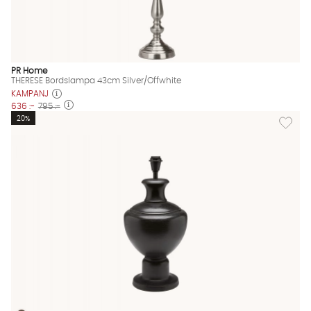
PR Home
THERESE Bordslampa 43cm Silver/Offwhite
KAMPANJ
636 :-
795 :-
Lägg til
20%