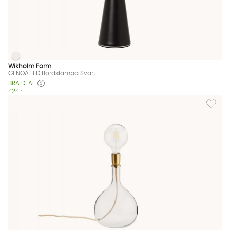
GENOA LED Bordslampa Svart
GENOA LED Bordslampa Svart Finns även i dessa färger:
Wikholm Form
GENOA LED Bordslampa Svart
BRA DEAL
424 :-
Lägg til