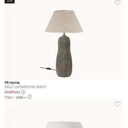
20%
PR Home
SALLY Lampfot inkl skärm
KAMPANJ
1724 :-
2155 :-
Lägg til