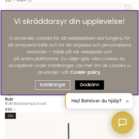
332 :-
475 :-
Lägg til
Vi skräddarsyr din upplevelse!
Vi använder cookies för att webbplatsen ska fungera, för
att analysera trafik och för att anpassa och personalisera
annonser — både på vår webbplats och
på andra plattformar. Du väljer själv vilka cookies du
accepterar under inställningar. Läs mer om de cookies vi
använder i vår
Cookie-policy
.
Inställningar
Godkänn
RUBI Bordslampa Svart
RUBI Bordslampa Svart Finns även i dessa färger:
Rubi
Hej! Behöver du hjälp?
×
RUBI Bordslampa Svart
995 :-
Lägg til
20%