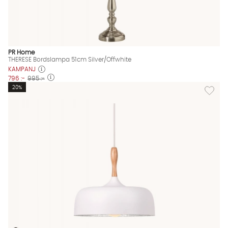
PR Home
THERESE Bordslampa 51cm Silver/Offwhite
KAMPANJ
796 :-
995 :-
Lägg til
20%