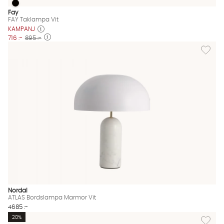
FAY Taklampa Vit
FAY Taklampa Vit Finns även i dessa färger:
Fay
FAY Taklampa Vit
KAMPANJ
716 :-
895 :-
Lägg til
Nordal
ATLAS Bordslampa Marmor Vit
4685 :-
Lägg til
20%