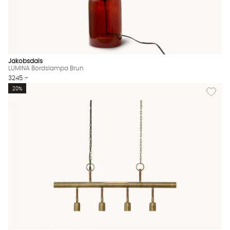
Jakobsdals
LUMINA Bordslampa Brun
3245 :-
Lägg til
20%