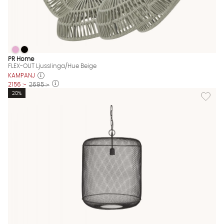
FLEX-OUT Ljusslinga/Hue Beige
FLEX-OUT Ljusslinga/Hue Beige
FLEX-OUT Ljusslinga/Hue Beige Finns även i dessa färger:
PR Home
FLEX-OUT Ljusslinga/Hue Beige
KAMPANJ
2156 :-
2695 :-
Lägg til
20%