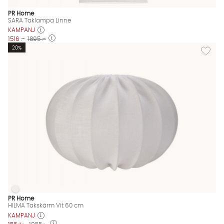
PR Home
SARA Taklampa Linne
KAMPANJ
1516 :-
1895 :-
Lägg til
20%
HILMA Takskärm Vit 60 cm
HILMA Takskärm Vit 60 cm Finns även i dessa färger:
PR Home
HILMA Takskärm Vit 60 cm
KAMPANJ