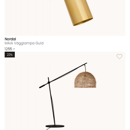
Nordal
MAIA Vägglampa Guld
1255 :-
Lägg til
20%