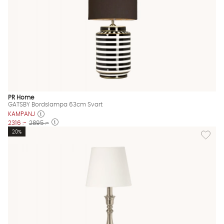
PR Home
GATSBY Bordslampa 63cm Svart
KAMPANJ
2316 :-
2895 :-
Lägg til
20%