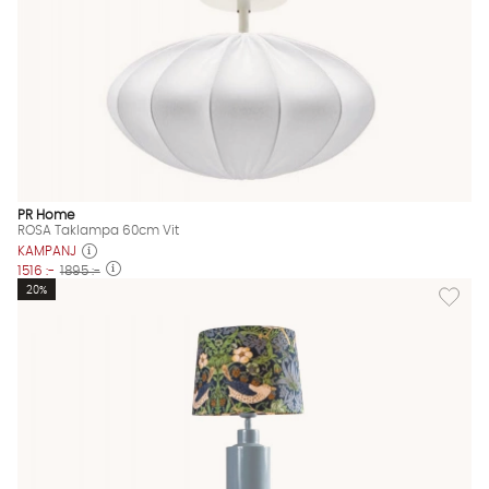
PR Home
ROSA Taklampa 60cm Vit
KAMPANJ
1516 :-
1895 :-
Lägg til
20%