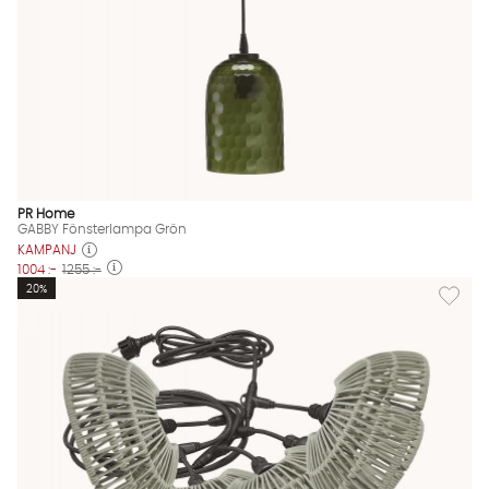
PR Home
GABBY Fönsterlampa Grön
KAMPANJ
1004 :-
1255 :-
Lägg til
20%