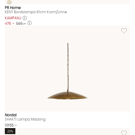
KENT Bordslampa 61cm Krom/Linne
KENT Bordslampa 61cm Krom/Linne Finns även i dessa färger:
PR Home
KENT Bordslampa 61cm Krom/Linne
KAMPANJ
476 :-
595 :-
Lägg til
Nordal
SHAKTI Lampa Mässing
10155 :-
Lägg til
20%