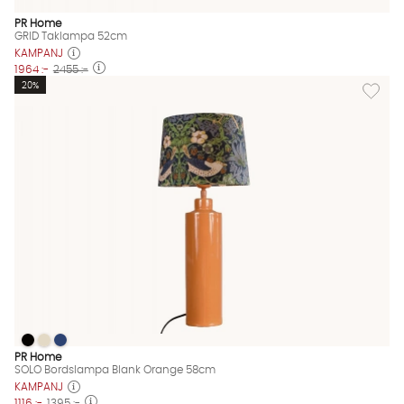
PR Home
GRID Taklampa 52cm
KAMPANJ
1964 :-
2455 :-
Lägg til
20%
SOLO Bordslampa Blank Orange 58cm
SOLO Bordslampa Blank Orange 58cm
SOLO Bordslampa Blank Orange 58cm
SOLO Bordslampa Blank Orange 58cm Finns även i dessa färg
PR Home
SOLO Bordslampa Blank Orange 58cm
KAMPANJ
1116 :-
1395 :-