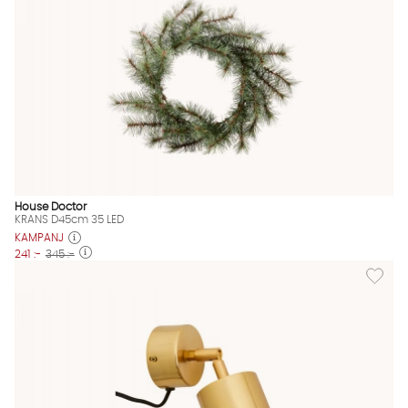
House Doctor
KRANS D45cm 35 LED
KAMPANJ
241 :-
345 :-
Lägg til