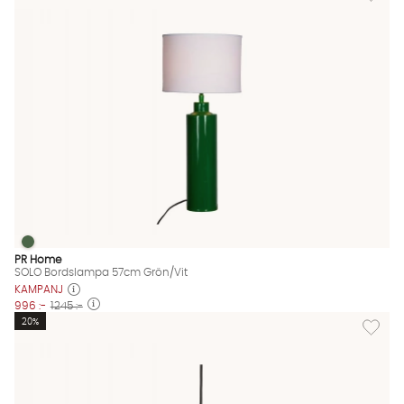
SOLO Bordslampa 57cm Grön/Vit
SOLO Bordslampa 57cm Grön/Vit Finns även i dessa färger:
PR Home
SOLO Bordslampa 57cm Grön/Vit
KAMPANJ
996 :-
1245 :-
Lägg til
20%