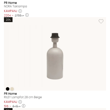
PR Home
NORA Taklampa
KAMPANJ
2204 :-
2755 :-
Lägg til
20%
RILEY Lampfot 28 cm Beige
RILEY Lampfot 28 cm Beige
RILEY Lampfot 28 cm Beige Finns även i dessa färger:
PR Home
RILEY Lampfot 28 cm Beige
KAMPANJ
516 :-
645 :-
Lägg til