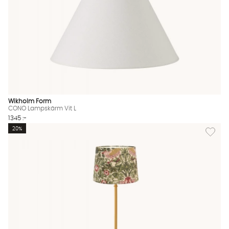
Wikholm Form
CONO Lampskärm Vit L
1345 :-
Lägg til
20%