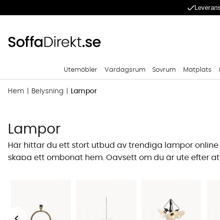
Leverans
Utemöbler
Vardagsrum
Sovrum
Matplats
Hem
Belysning
Lampor
Lampor
Här hittar du ett stort utbud av trendiga lampor online
skapa ett ombonat hem. Oavsett om du är ute efter att k
SoffaDirekt hittar du många dekorativa lampor som fö
därför allt från
t
aklampor
,
bordslampor
till
vägglampo
Val av lampa