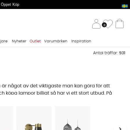
 Öppet Köp
/ 
Önskelis
0
Va
ljare
Nyheter
Outlet
Varumärken
Inspiration
Antal träffar:
931
 är något av det viktigaste man kan göra för att
 köpa lampor billigt så har vi ett stort utbud. På
s fler ljuskällor än vad man tror, och vi erbjuder
por för husets alla rum och tillfällen.