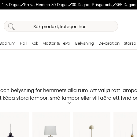
 1-5 Dagar
Prova Hemma 30 Dagar
30 Dagars Prisgaranti
365 Dagars
Badrum
Hall
Kök
Mattor & Textil
Belysning
Dekoration
Storsä
 och belysning fö
r hemmets alla rum. Att välja rätt lampa
öpa stora lampor, små lampor eller vill göra ett fynd och
rhöjer designkänslan hemma. Många gånger kan det behöva
r
,
och mycket mer! Hos oss på SoffaDirekt finns det fina lam