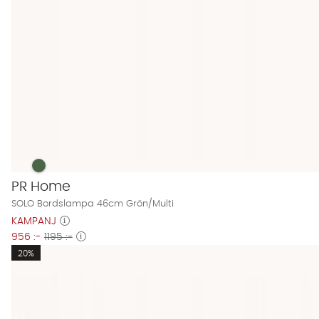
SOLO Bordslampa 46cm Grön/Multi Finns även i dessa färg
SOLO Bordslampa 46cm Grön/Multi
PR Home
SOLO Bordslampa 46cm Grön/Multi
KAMPANJ
956 :-
1195 :-
20%