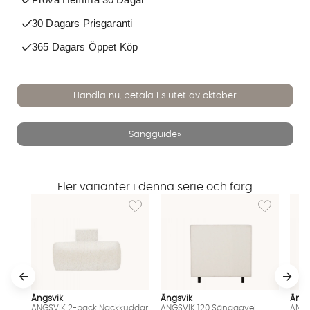
30 Dagars Prisgaranti
365 Dagars Öppet Köp
Handla nu, betala i slutet av oktober
Sängguide»
Fler varianter i denna serie och färg
Lägg till i önskelista: ÄNGSVIK 2-pack Nack
Lägg till i ö
Ängsvik
Ängsvik
Ängs
Vi använder AI för att svara på dina frågor. Konversationen
ÄNGSVIK 2-pack Nackkuddar
ÄNGSVIK 120 Sänggavel
ÄNGS