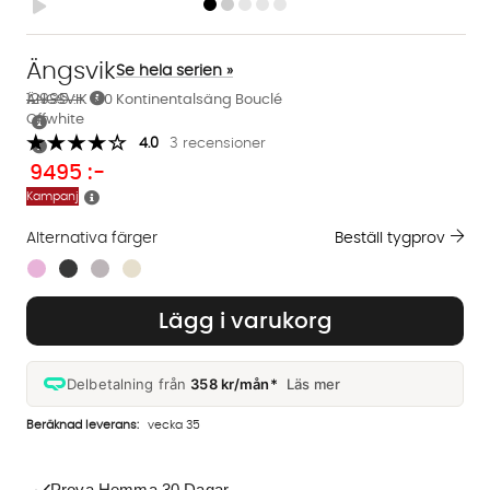
Ängsvik
Se hela serien »
12995 :-
ÄNGSVIK 140 Kontinentalsäng Bouclé
Offwhite
4.0
3 recensioner
9495
:-
Kampanj
Alternativa färger
Beställ tygprov
Finns även i dessa färger:
Lägg i varukorg
Delbetalning från
358 kr/mån*
Läs mer
Beräknad leverans:
vecka 35
Prova Hemma 30 Dagar