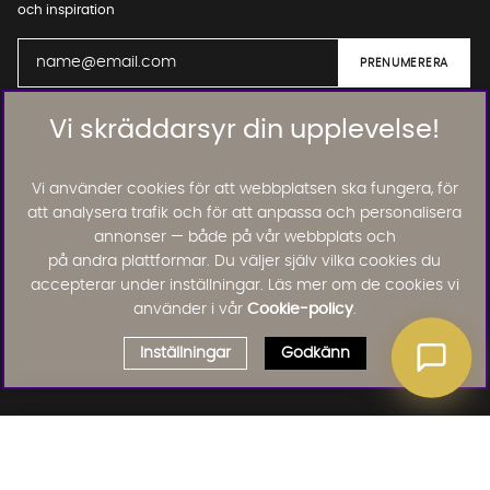
och inspiration
Vi skräddarsyr din upplevelse!
01. INFORMATION
Vi använder cookies för att webbplatsen ska fungera, för
02. BRA ATT VETA
att analysera trafik och för att anpassa och personalisera
annonser — både på vår webbplats och
på andra plattformar. Du väljer själv vilka cookies du
accepterar under inställningar. Läs mer om de cookies vi
Läs och lämna kundomdömen:
använder i vår
Cookie-policy
.
Inställningar
Godkänn
Välj delbetalning
Qliro
· Fast månadsbelopp