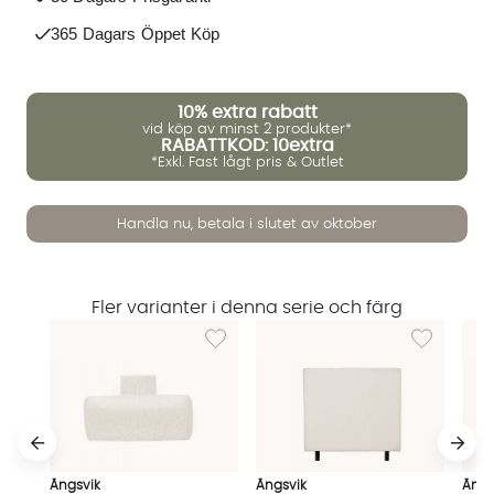
365 Dagars Öppet Köp
10%
extra rabatt
vid köp av minst 2 produkter*
RABATTKOD: 10extra
*Exkl. Fast lågt pris & Outlet
Handla nu, betala i slutet av oktober
Fler varianter i denna serie och färg
Lägg till i önskelista: ÄNGSVIK 2-pack Nack
Lägg till i ö
Vi använder AI för att svara på dina frågor. Konversationen
sparas i upp till 24 timmar för att kunna hjälpa dig. Vi delar
Ängsvik
Ängsvik
Ängs