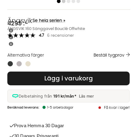
Ängsvik
Se hela serien »
4295
:-
ÄNGSVIK 160 Sänggavel Bouclé Offwhite
4.7
6 recensioner
Alternativa färger
Beställ tygprov
Finns även i dessa färger:
Lägg i varukorg
Delbetalning från
191 kr/mån*
Läs mer
1-5 arbetsdagar
Få kvar i lager!
Prova Hemma 30 Dagar
30 Dagars Prisgaranti