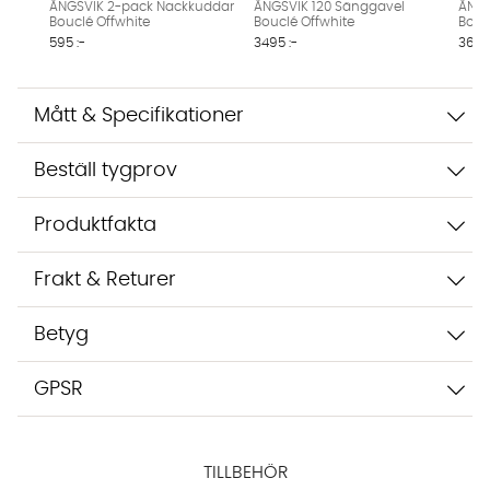
inte dina uppgifter med tredje part. Läs mer i vår
ÄNGSVIK 2-pack Nackkuddar
ÄNGSVIK 120 Sänggavel
ÄNGS
Bouclé Offwhite
Bouclé Offwhite
Bouc
integritetspolicy.
595 :-
3495 :-
3695
Jag godkänner att konversationen sparas
Starta chatten
Mått & Specifikationer
Beställ tygprov
Produktfakta
Frakt & Returer
Betyg
GPSR
TILLBEHÖR