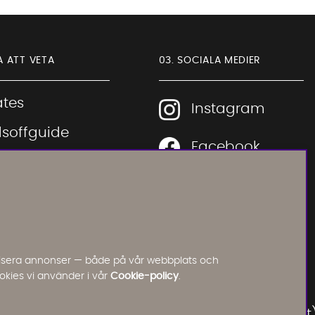
Sofia Direkt
A ATT VETA
03. SOCIALA MEDIER
AI-assistent
iates
Instagram
soffguide
Facebook
iepolicy
Pinterest
R
Vi använder AI för att svara på dina frågor.
Konversationen sparas i upp till 24 timmar för att
kunna hjälpa dig. Vi delar inte dina uppgifter med
TikTok
tredje part. Läs mer i vår integritetspolicy.
Jag godkänner att konversationen sparas
 rätt soffa
Youtube
nalisera annonser — både på vår webbplats och
Starta chatten
okies vi använder i vår
Cookie-policy
.
 rätt säng
Instagram
ration
(Soffadirektoutlet