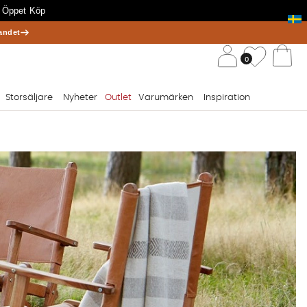
 Öppet Köp
andet
/ 
Önskelis
0
Va
Storsäljare
Nyheter
Outlet
Varumärken
Inspiration