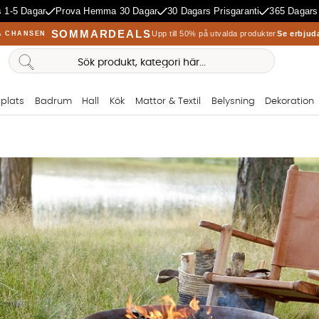
 1-5 Dagar
Prova Hemma 30 Dagar
30 Dagars Prisgaranti
365 Dagars
SOMMARDEALS
Upp till 50% på utvalda produkter
Se erbjud
A CHANSEN
plats
Badrum
Hall
Kök
Mattor & Textil
Belysning
Dekoration