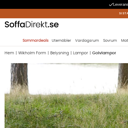
Leverans
SIST
Sommardeals
Utemöbler
Vardagsrum
Sovrum
Mat
Hem
Wikholm Form
Belysning
Lampor
Golvlampor