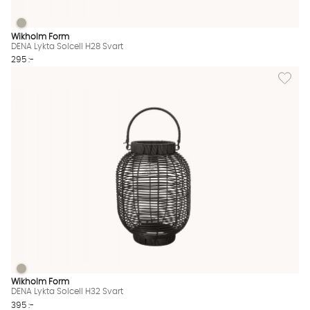
DENA Lykta Solcell H28 Svart
DENA Lykta Solcell H28 Svart Finns även i dessa färger:
Wikholm Form
DENA Lykta Solcell H28 Svart
295 :-
Lägg til
DENA Lykta Solcell H32 Svart
DENA Lykta Solcell H32 Svart Finns även i dessa färger:
Wikholm Form
DENA Lykta Solcell H32 Svart
395 :-