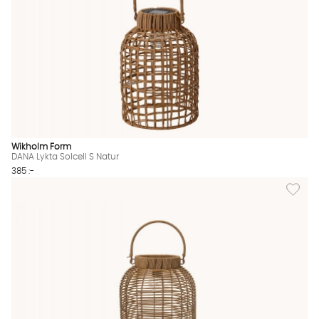
Wikholm Form
DANA Lykta Solcell S Natur
385 :-
Lägg til