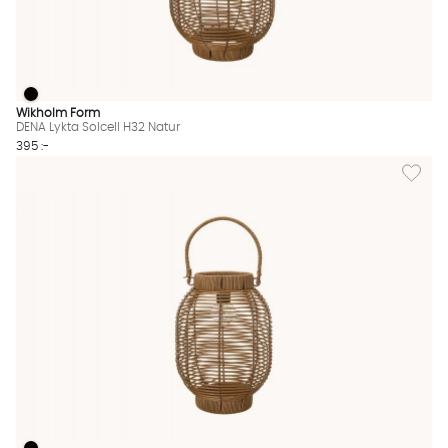
DENA Lykta Solcell H32 Natur
DENA Lykta Solcell H32 Natur Finns även i dessa färger:
Wikholm Form
DENA Lykta Solcell H32 Natur
395 :-
Lägg til