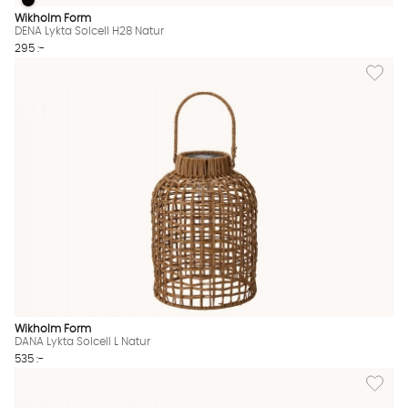
DENA Lykta Solcell H28 Natur
DENA Lykta Solcell H28 Natur Finns även i dessa färger:
Wikholm Form
DENA Lykta Solcell H28 Natur
295 :-
Lägg till
Wikholm Form
DANA Lykta Solcell L Natur
535 :-
Lägg til