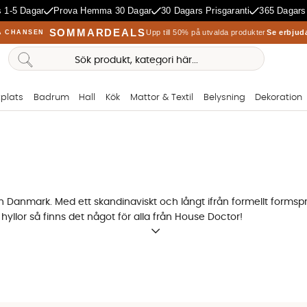
 1-5 Dagar
Prova Hemma 30 Dagar
30 Dagars Prisgaranti
365 Dagars
SOMMARDEALS
Upp till 50% på utvalda produkter
Se erbjud
A CHANSEN
plats
Badrum
Hall
Kök
Mattor & Textil
Belysning
Dekoration
 Danmark. Med ett skandinaviskt och långt ifrån formellt formspr
hyllor så finns det något för alla från House Doctor!