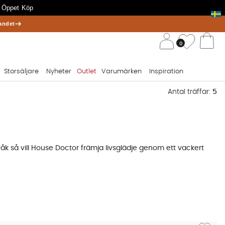
 Öppet Köp
andet
/ 
Önskelis
0
Va
Storsäljare
Nyheter
Outlet
Varumärken
Inspiration
Antal träffar:
5
åk så vill House Doctor främja livsglädje genom ett vackert
Lägg till