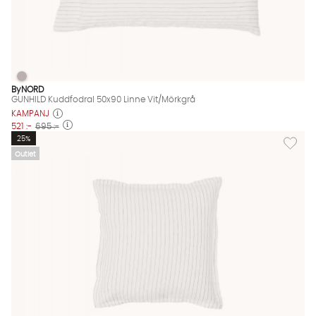
GUNHILD Kuddfodral 50x90 Linne Vit/Mörkgrå
GUNHILD Kuddfodral 50x90 Linne Vit/Mörkgrå Finns även i dess
ByNORD
GUNHILD Kuddfodral 50x90 Linne Vit/Mörkgrå
KAMPANJ
521 :-
695 :-
Lägg til
25%
Outlet