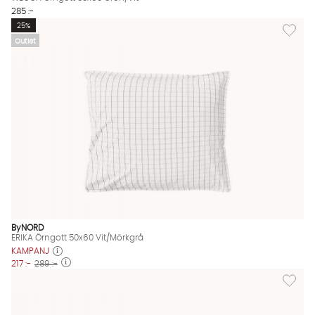
285 :-
Lägg til
25%
Outlet
ByNORD
ERIKA Örngott 50x60 Vit/Mörkgrå
KAMPANJ
217 :-
289 :-
Lägg til