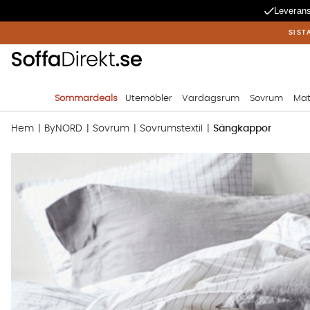
Leverans
SIST
Sommardeals
Utemöbler
Vardagsrum
Sovrum
Mat
Hem
ByNORD
Sovrum
Sovrumstextil
Sängkappor