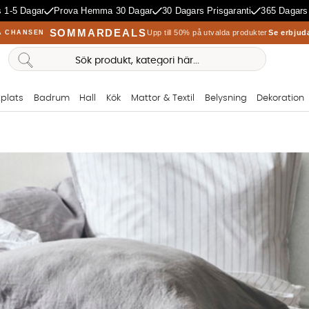
 1-5 Dagar
Prova Hemma 30 Dagar
30 Dagars Prisgaranti
365 Dagars
SOMMARDEALS
Upp till 50% på utvalda produkter
Se erbjud
A CHANSEN
plats
Badrum
Hall
Kök
Mattor & Textil
Belysning
Dekoration