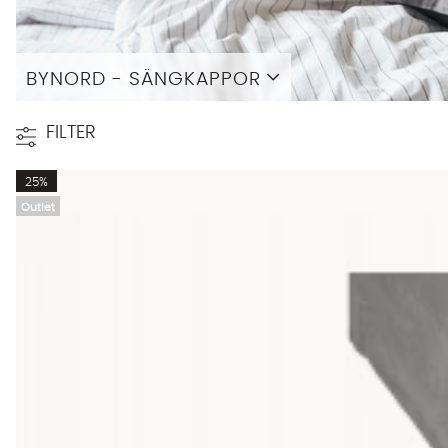
BYNORD - SÄNGKAPPOR
Läs mer
FILTER
25%
Outlet