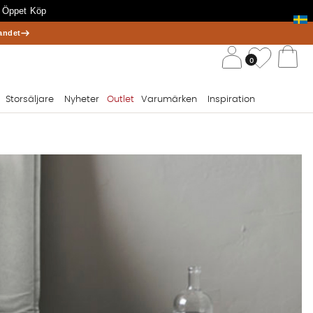
 Öppet Köp
andet
/ 
Önskelis
0
Va
Storsäljare
Nyheter
Outlet
Varumärken
Inspiration