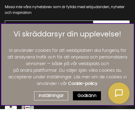
Missa inte våra nyhetsbrev som är fyllda med erbjudanden, nyheter
och inspiration
Vi skräddarsyr din upplevelse!
01. INFORMATION
Vi använder cookies för att webbplatsen ska fungera, för
att analysera trafik och för att anpassa och personalisera
annonser — både på vår webbplats och
02. BRA ATT VETA
på andra plattformar. Du väljer själv vilka cookies du
accepterar under inställningar. Läs mer om de cookies vi
använder i vår
Cookie-policy
.
Läs och lämna kundomdömen:
Inställningar
Godkänn