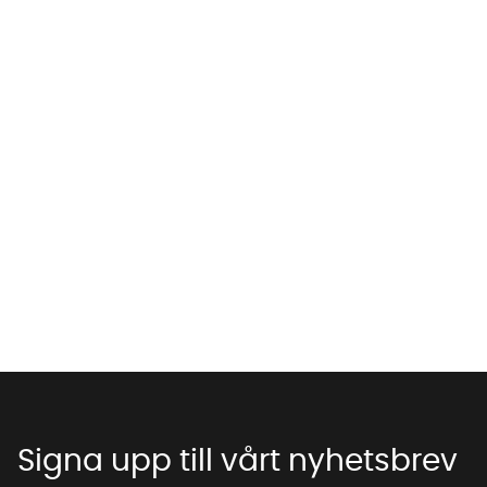
Vi använder AI för att svara på dina frågor. Konversationen
sparas i upp till 24 timmar för att kunna hjälpa dig. Vi delar
inte dina uppgifter med tredje part. Läs mer i vår
integritetspolicy.
Jag godkänner att konversationen sparas
Starta chatten
Signa upp till vårt nyhetsbrev