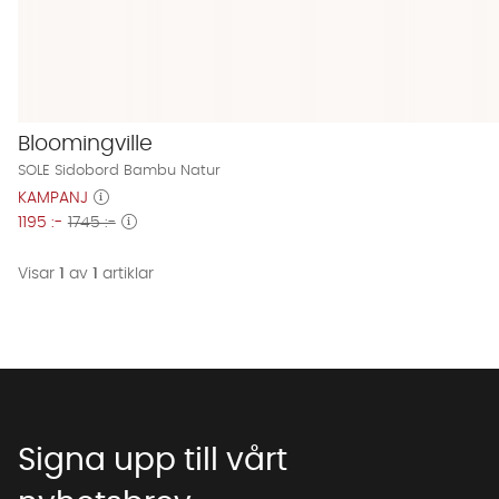
Bloomingville
SOLE Sidobord Bambu Natur
KAMPANJ
1195 :-
1745 :-
Visar
1
av
1
artiklar
Signa upp till vårt