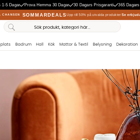
 1-5 Dagar
Prova Hemma 30 Dagar
30 Dagars Prisgaranti
365 Dagars
SOMMARDEALS
Upp till 50% på utvalda produkter
Se erbjud
A CHANSEN
plats
Badrum
Hall
Kök
Mattor & Textil
Belysning
Dekoration