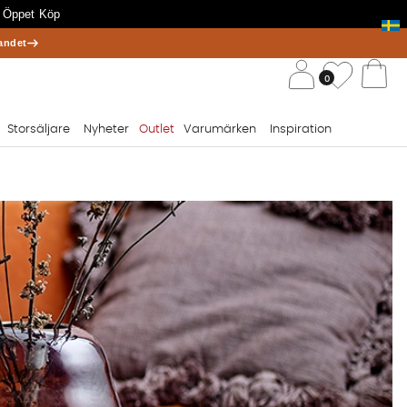
 Öppet Köp
andet
/ 
Önskelis
0
Va
Storsäljare
Nyheter
Outlet
Varumärken
Inspiration