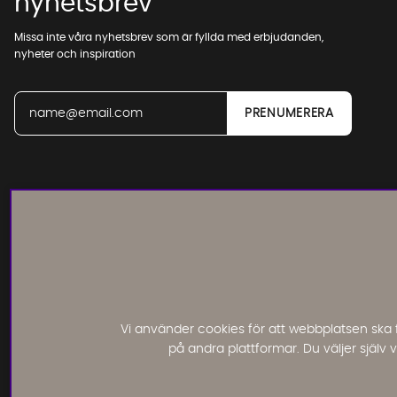
nyhetsbrev
Missa inte våra nyhetsbrev som är fyllda med erbjudanden,
nyheter och inspiration
Läs och lämna kundomdömen:
Vi använder cookies för att webbplatsen ska 
på andra plattformar. Du väljer själv