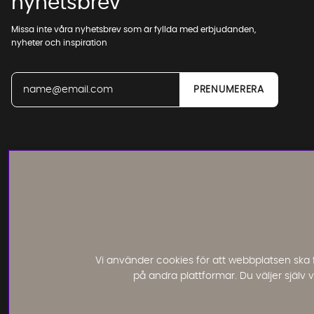
nyhetsbrev
Missa inte våra nyhetsbrev som är fyllda med erbjudanden,
nyheter och inspiration
Läs och lämna kundomdömen:
Vi använder cookies för att webbplatsen ska 
på andra plattformar. Du väljer själv