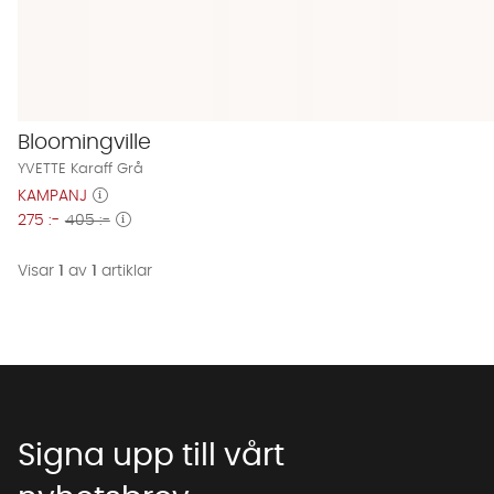
Bloomingville
YVETTE Karaff Grå
KAMPANJ
275 :-
405 :-
Visar
1
av
1
artiklar
Signa upp till vårt