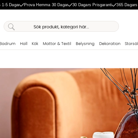
 1-5 Dagar
Prova Hemma 30 Dagar
30 Dagars Prisgaranti
365 Dagars
Badrum
Hall
Kök
Mattor & Textil
Belysning
Dekoration
Storsä