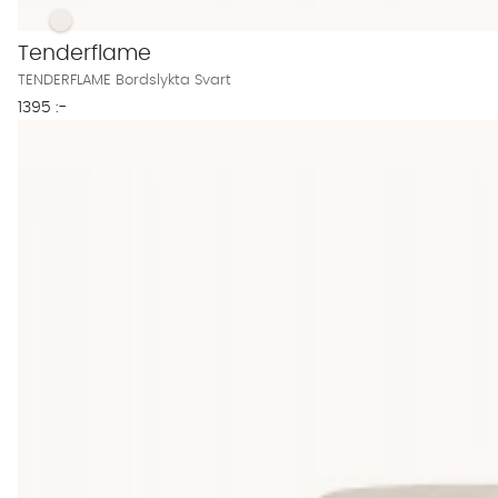
TENDERFLAME Bordslykta Svart Finns även i dessa färger:
TENDERFLAME Bordslykta Svart
Tenderflame
TENDERFLAME Bordslykta Svart
1395 :-