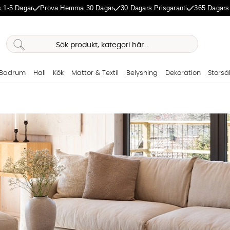
 1-5 Dagar
Prova Hemma 30 Dagar
30 Dagars Prisgaranti
365 Dagars
Badrum
Hall
Kök
Mattor & Textil
Belysning
Dekoration
Storsä