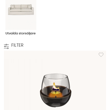
Utvalda storsäljare
FILTER
Lägg til