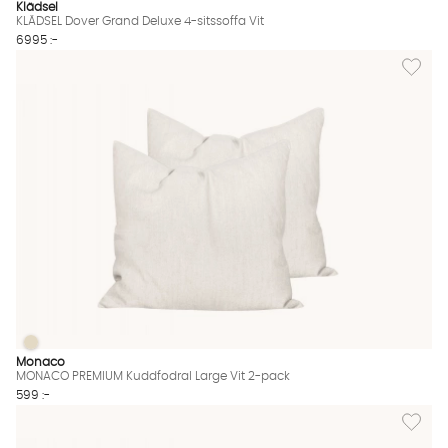
Klädsel
KLÄDSEL Dover Grand Deluxe 4-sitssoffa Vit
6995 :-
Lägg til
MONACO PREMIUM Kuddfodral Large Vit 2-pack
MONACO PREMIUM Kuddfodral Large Vit 2-pack Finns även i de
Monaco
MONACO PREMIUM Kuddfodral Large Vit 2-pack
599 :-
Lägg til