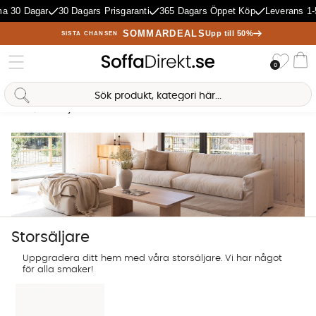
agar
30 Dagars Prisgaranti
365 Dagars Öppet Köp
Leverans 1-5 Daga
SOMMARDEALS
Upp till 50%
SISTA CHANSEN
Önske
0
Va
Hem
Storsäljare
Antal träffar:
406
Storsäljare
Uppgradera ditt hem med våra storsäljare. Vi har något
för alla smaker!
Sofia Direkt
AI-assistent