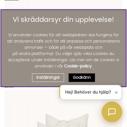
Vi skräddarsyr din upplevelse!
Vi använder cookies för att webbplatsen ska fungera, för
att analysera trafik och för att anpassa och personalisera
annonser — både på vår webbplats och
på andra plattformar. Du väljer själv vilka cookies du
accepterar under inställningar. Läs mer om de cookies vi
använder i vår
Cookie-policy
.
KLÄDSEL Monaco Premium Fåtölj Vit
KLÄDSEL Monaco Premium Fåtölj Vit
KLÄDSEL Monaco Premium Fåtölj Vit Finns även i dessa färger:
Klädsel
Inställningar
Godkänn
KLÄDSEL Monaco Premium Fåtölj Vit
2995 :-
Hej! Behöver du hjälp?
×
Lägg til