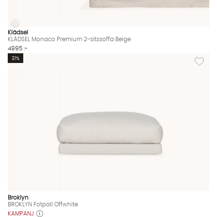
KLÄDSEL Monaco Premium 2-sitssoffa Beige
KLÄDSEL Monaco Premium 2-sitssoffa Beige Finns även i dessa
Klädsel
KLÄDSEL Monaco Premium 2-sitssoffa Beige
4995 :-
Lägg til
31%
Broklyn
BROKLYN Fotpall Offwhite
KAMPANJ