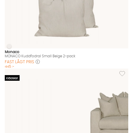
MONACO Kuddfodral Small Beige 2-pack
MONACO Kuddfodral Small Beige 2-pack Finns även i dessa fä
Monaco
MONACO Kuddfodral Small Beige 2-pack
FAST LÅGT PRIS
445 :-
Lägg til
Klädslar