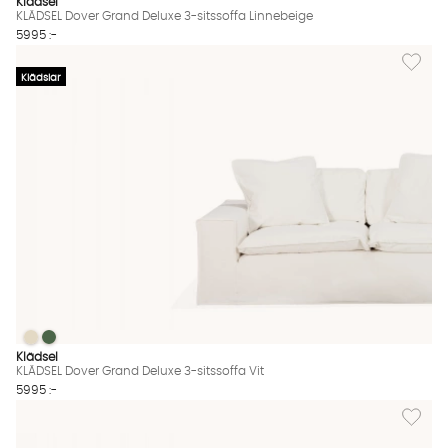
Klädsel
KLÄDSEL Dover Grand Deluxe 3-sitssoffa Linnebeige
5995 :-
Lägg til
Klädslar
KLÄDSEL Dover Grand Deluxe 3-sitssoffa Vit
KLÄDSEL Dover Grand Deluxe 3-sitssoffa Vit
KLÄDSEL Dover Grand Deluxe 3-sitssoffa Vit Finns även i dessa
Klädsel
KLÄDSEL Dover Grand Deluxe 3-sitssoffa Vit
5995 :-
Lägg til