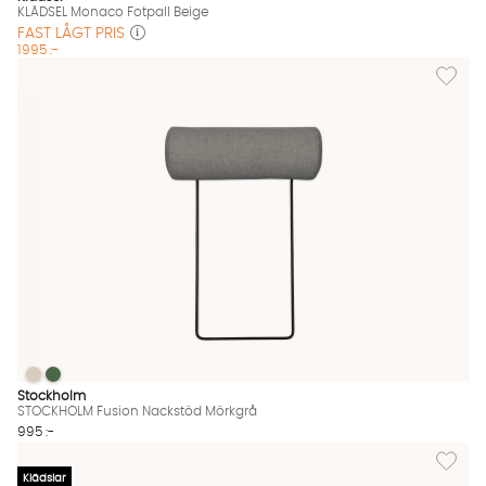
KLÄDSEL Monaco Fotpall Beige
FAST LÅGT PRIS
1995 :-
Lägg til
STOCKHOLM Fusion Nackstöd Mörkgrå
STOCKHOLM Fusion Nackstöd Mörkgrå
STOCKHOLM Fusion Nackstöd Mörkgrå Finns även i dessa färg
Stockholm
STOCKHOLM Fusion Nackstöd Mörkgrå
995 :-
Lägg til
Klädslar