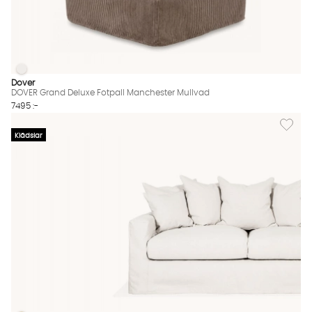
DOVER Grand Deluxe Fotpall Manchester Mullvad
DOVER Grand Deluxe Fotpall Manchester Mullvad Finns även i 
Dover
DOVER Grand Deluxe Fotpall Manchester Mullvad
7495 :-
Lägg til
Klädslar