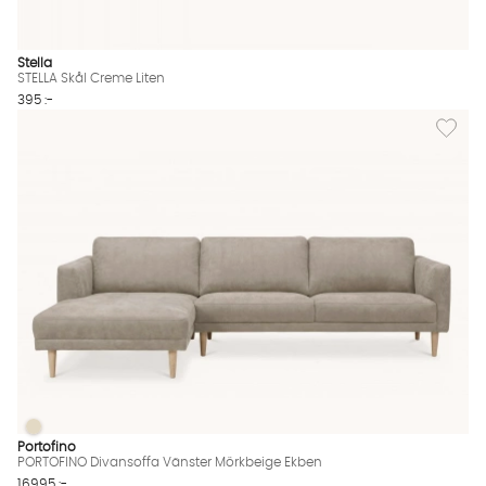
Stella
STELLA Skål Creme Liten
395 :-
Lägg til
PORTOFINO Divansoffa Vänster Mörkbeige Ekben
PORTOFINO Divansoffa Vänster Mörkbeige Ekben Finns även i 
Portofino
PORTOFINO Divansoffa Vänster Mörkbeige Ekben
16995 :-