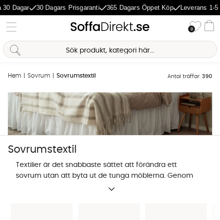
ar
30 Dagars Prisgaranti
365 Dagars Öppet Köp
Leverans 1-5 Dagar
Önske
0
Va
Hem
Sovrum
Sovrumstextil
Antal träffar:
390
Sovrumstextil
Textilier är det snabbaste sättet att förändra ett
sovrum utan att byta ut de tunga möblerna. Genom
att kombinera svalt linne med mjuk bomull skapar du
en visuell dynamik som gör rummet mer ombonat.
Det handlar inte bara om estetik, utan om att välja
Sofia Direkt
AI-assistent
material som reglerar din kroppstemperatur under