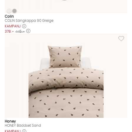
COLIN Sängkappa 90 Greige
COLIN Sängkappa 90 Greige
COLIN Sängkappa 90 Greige Finns även i dessa färger:
Colin
COLIN Sängkappa 90 Greige
KAMPANJ
378 :-
445 :-
Lägg til
Honey
HONEY Bäddset Sand
KAMPANJ