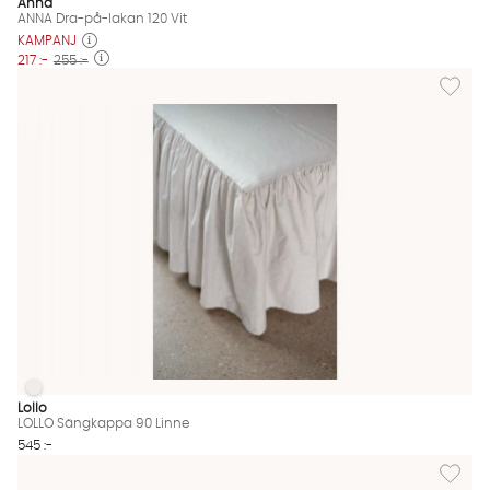
Anna
ANNA Dra-på-lakan 120 Vit
KAMPANJ
217 :-
255 :-
Lägg til
LOLLO Sängkappa 90 Linne
LOLLO Sängkappa 90 Linne Finns även i dessa färger:
Lollo
LOLLO Sängkappa 90 Linne
545 :-
Lägg til