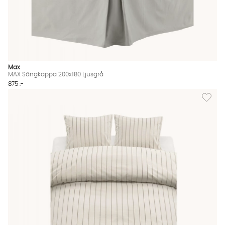
Max
MAX Sängkappa 200x180 Ljusgrå
875 :-
Lägg til