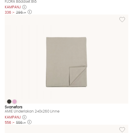
FLORA Bäddset Blå
KAMPANJ
336 :-
296 :-
Lägg til
AMIE Underlakan 240x260 Linne
AMIE Underlakan 240x260 Linne
AMIE Underlakan 240x260 Linne Finns även i dessa färger:
Svanefors
AMIE Underlakan 240x260 Linne
KAMPANJ
556 :-
556 :-
Lägg til