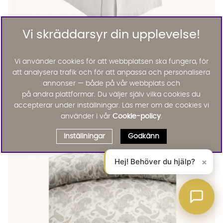
Vi skräddarsyr din upplevelse!
COLIN Sängkappa 120 Vit
COLIN Sängkappa 120 Vit
COLIN Sängkappa 120 Vit Finns även i dessa färger:
Colin
Vi använder cookies för att webbplatsen ska fungera, för
COLIN Sängkappa 120 Vit
att analysera trafik och för att anpassa och personalisera
KAMPANJ
506 :-
595 :-
annonser — både på vår webbplats och
Lägg til
på andra plattformar. Du väljer själv vilka cookies du
accepterar under inställningar. Läs mer om de cookies vi
använder i vår
Cookie-policy
.
Inställningar
Godkänn
Hej! Behöver du hjälp?
×