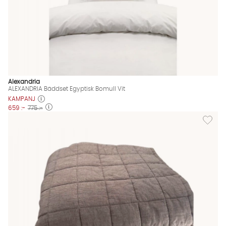
Alexandria
ALEXANDRIA Bäddset Egyptisk Bomull Vit
KAMPANJ
659 :-
775 :-
Lägg til