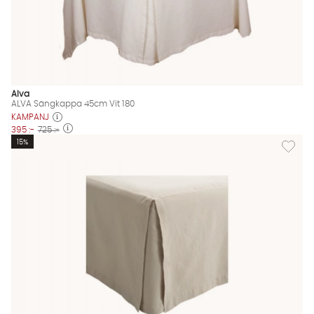
Alva
ALVA Sängkappa 45cm Vit 180
KAMPANJ
395 :-
725 :-
Lägg til
15%