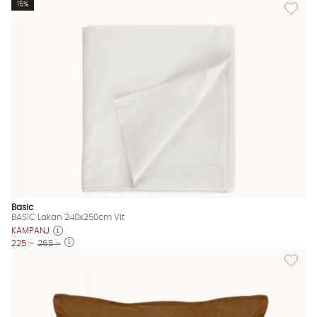
Lägg til
15%
Basic
BASIC Lakan 240x250cm Vit
KAMPANJ
225 :-
265 :-
Lägg til