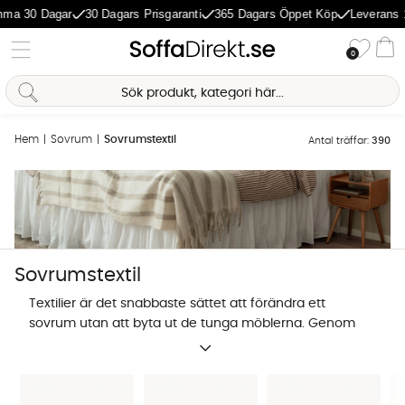
 Dagar
30 Dagars Prisgaranti
365 Dagars Öppet Köp
Leverans 1-5 Da
Önske
0
Va
Hem
Sovrum
Sovrumstextil
Antal träffar:
390
Sovrumstextil
Textilier är det snabbaste sättet att förändra ett
sovrum utan att byta ut de tunga möblerna. Genom
Sofia Direkt
att kombinera svalt linne med mjuk bomull skapar du
AI-assistent
en visuell dynamik som gör rummet mer ombonat.
Det handlar inte bara om estetik, utan om att välja
material som reglerar din kroppstemperatur under