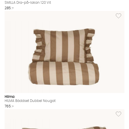
SMILLA Dra-på-lakan 120 Vit
285 :-
Lägg til
Hilma
HILMA Bäddset Dubbel Nougat
765 :-
Lägg til