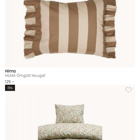
Hilma
HILMA Örngott Nougat
125 :-
Lägg til
15%