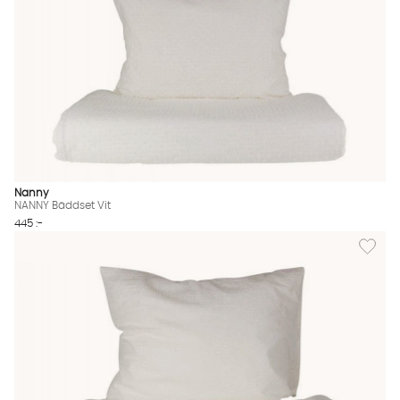
Nanny
NANNY Bäddset Vit
445 :-
Lägg til