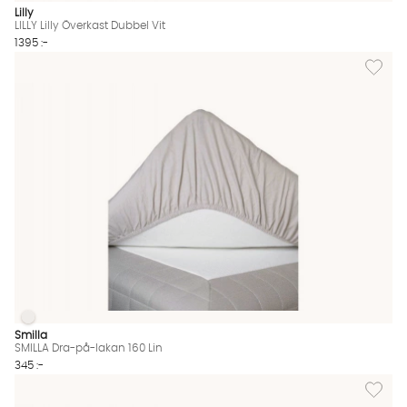
Lilly
LILLY Lilly Överkast Dubbel Vit
1395 :-
Lägg til
SMILLA Dra-på-lakan 160 Lin
SMILLA Dra-på-lakan 160 Lin Finns även i dessa färger:
Smilla
SMILLA Dra-på-lakan 160 Lin
345 :-
Lägg til