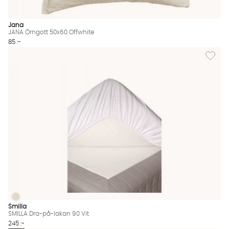
Jana
JANA Örngott 50x60 Offwhite
85 :-
Lägg til
SMILLA Dra-på-lakan 90 Vit
SMILLA Dra-på-lakan 90 Vit Finns även i dessa färger:
Smilla
SMILLA Dra-på-lakan 90 Vit
245 :-