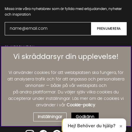
Missa inte våra nyhetsbrev som är fyllda med erbjudanden, nyheter
och inspiration
01. INFORMATION
Vi skräddarsyr din upplevelse!
02. BRA ATT VETA
Vi använder cookies för att webbplatsen ska fungera, för
att analysera trafik och för att anpassa och personalisera
annonser — både på vår webbplats och
Läs och lämna kundomdömen:
på andra plattformar. Du väljer själv vilka cookies du
accepterar under inställningar. Läs mer om de cookies vi
använder i vår
Cookie-policy
.
Inställningar
Godkänn
Hej! Behöver du hjälp?
×