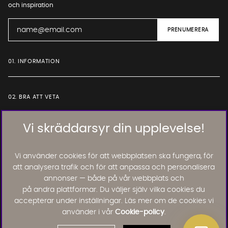
och inspiration
01. INFORMATION
02. BRA ATT VETA
Vi skräddarsyr din upplevelse!
Läs och lämna kundomdömen:
Vi använder cookies för att webbplatsen ska fungera, för
att analysera trafik och för att anpassa och personalisera
annonser — både på vår webbplats och
på andra plattformar. Du väljer själv vilka cookies du
accepterar under inställningar. Läs mer om de cookies vi
använder i vår
Cookie-policy
.