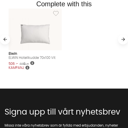
Complete with this
Lägg till i önskelista: ELWIN Hotellkudde 70x1
Elwin
ELWIN Hotellkudde 70x100 Vit
506 :-
446 :-
KAMPANJ
Signa upp till vårt nyhetsbrev
Missa inte våra nyhetsbrev som är fyllda med erbjudanden, nyheter