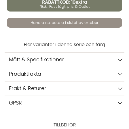
RABATTKOD: 10extra
*Exkl. Fast lågt pris & Outlet
Handla nu, betala i slutet av oktober
Fler varianter i denna serie och färg
Mått & Specifikationer
Produktfakta
Vi använder AI för att svara på dina frågor. Konversationen
sparas i upp till 24 timmar för att kunna hjälpa dig. Vi delar
inte dina uppgifter med tredje part. Läs mer i vår
Frakt & Returer
integritetspolicy.
Jag godkänner att konversationen sparas
GPSR
Starta chatten
TILLBEHÖR