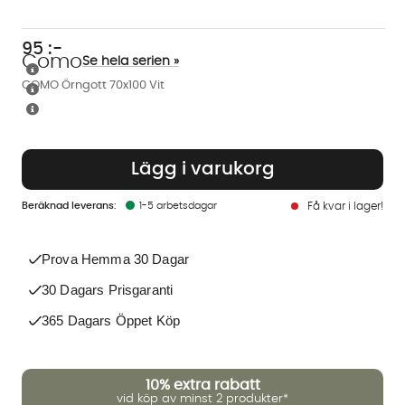
95
:-
Como
Se hela serien »
COMO Örngott 70x100 Vit
Lägg i varukorg
1-5 arbetsdagar
Få kvar i lager!
Prova Hemma 30 Dagar
30 Dagars Prisgaranti
365 Dagars Öppet Köp
10%
extra rabatt
vid köp av minst 2 produkter*