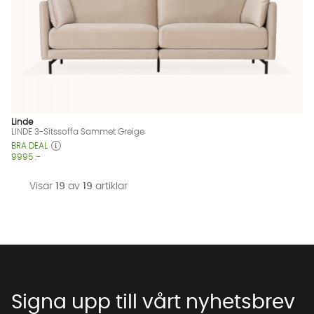
Linde
LINDE 3-Sitssoffa Sammet Greige
BRA DEAL
9995 :-
Visar
19
av
19
artiklar
Signa upp till vårt nyhetsbrev