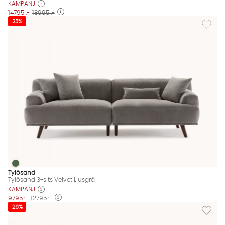
KAMPANJ
14795 :-
18995 :-
Lägg till
23%
Tylösand 3-sits Velvet Ljusgrå
Tylösand 3-sits Velvet Ljusgrå Finns även i dessa färger:
Tylösand
Tylösand 3-sits Velvet Ljusgrå
KAMPANJ
9795 :-
12795 :-
Lägg til
26%