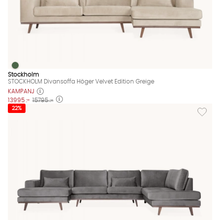
STOCKHOLM Divansoffa Höger Velvet Edition Greige
STOCKHOLM Divansoffa Höger Velvet Edition Greige Finns även
Stockholm
STOCKHOLM Divansoffa Höger Velvet Edition Greige
KAMPANJ
13995 :-
15795 :-
Lägg til
22%