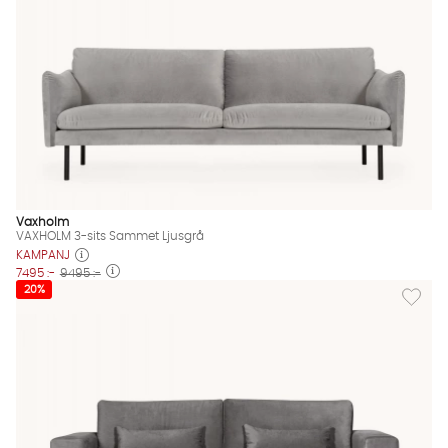
Vaxholm
VAXHOLM 3-sits Sammet Ljusgrå
KAMPANJ
7495 :-
9495 :-
Lägg til
20%