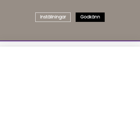
Inställningar
Godkänn
Välj delbetalning
Qliro
· Fast månadsbelopp
01. INFORMATION
02. BR
Produktpris
Om oss
Affil
Kundservice
Bädd
Representativt exempel
Leveranser
Cook
Köpvillkor
GDP
Att låna kostar pengar!
Om du inte kan betala tillbaka skulden i tid
Inredningshjälp
GPSR