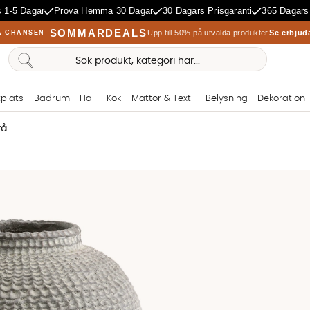
 1-5 Dagar
Prova Hemma 30 Dagar
30 Dagars Prisgaranti
365 Dagars
SOMMARDEALS
Upp till 50% på utvalda produkter
Se erbjud
A CHANSEN
plats
Badrum
Hall
Kök
Mattor & Textil
Belysning
Dekoration
rå