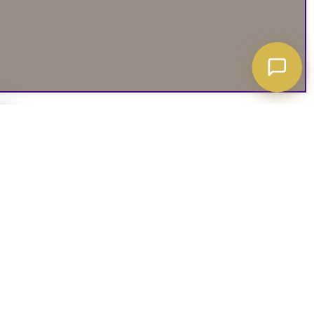
A ATT VETA
03. SOCIALA MEDIER
iates
Instagram
soffguide
Facebook
iepolicy
Pinterest
R
TikTok