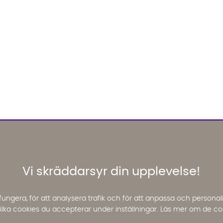
Vi skräddarsyr din upplevelse!
fungera, för att analysera trafik och för att anpassa och perso
 vilka cookies du accepterar under inställningar. Läs mer om de co