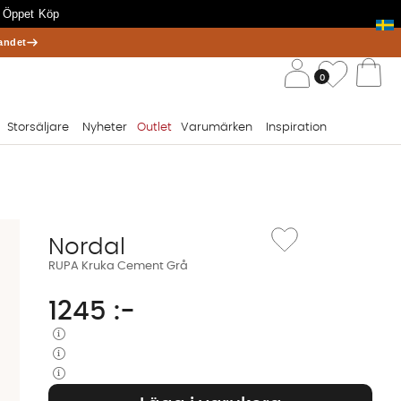
 Öppet Köp
andet
/ 
Önskelis
0
Va
Storsäljare
Nyheter
Outlet
Varumärken
Inspiration
Lägg till i önskelista: 
Nordal
RUPA Kruka Cement Grå
1245
:-