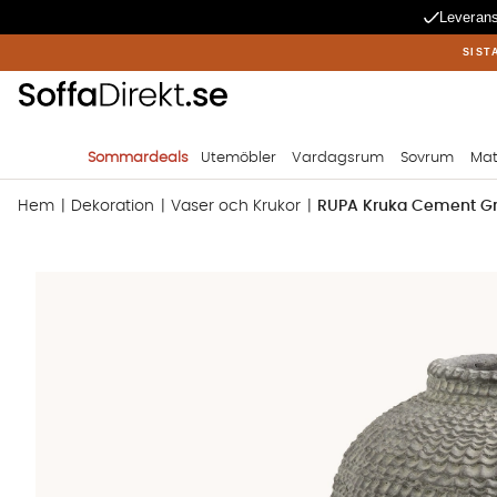
Leverans
SIST
Sommardeals
Utemöbler
Vardagsrum
Sovrum
Mat
Hem
Dekoration
Vaser och Krukor
RUPA Kruka Cement G
Produktbilder RUPA Kruka Cement Grå