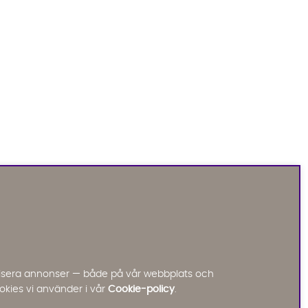
Sofia Direkt
AI-assistent
Vi använder AI för att svara på dina frågor.
Konversationen sparas i upp till 24 timmar för att
kunna hjälpa dig. Vi delar inte dina uppgifter med
tredje part. Läs mer i vår integritetspolicy.
Jag godkänner att konversationen sparas
nalisera annonser — både på vår webbplats och
Starta chatten
okies vi använder i vår
Cookie-policy
.