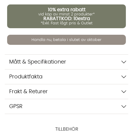
10%
extra rabatt
vid köp av minst 2 produkter*
RABATTKOD: 10extra
*Exkl. Fast lågt pris & Outlet
Handla nu, betala i slutet av oktober
Vi använder AI för att svara på dina frågor. Konversationen
Mått & Specifikationer
sparas i upp till 24 timmar för att kunna hjälpa dig. Vi delar
inte dina uppgifter med tredje part. Läs mer i vår
Produktfakta
integritetspolicy.
Jag godkänner att konversationen sparas
Starta chatten
Frakt & Returer
GPSR
TILLBEHÖR