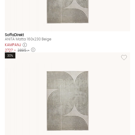
SoffaDirekt
ANITA Matta 160x230 Beige
KAMPANJ
2727 :-
3895 :-
Lägg til
30%