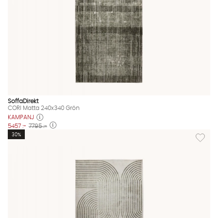
SoffaDirekt
CORI Matta 240x340 Grön
KAMPANJ
5457 :-
7795 :-
Lägg til
30%