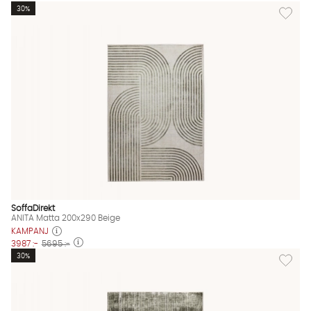
Lägg til
30%
SoffaDirekt
ANITA Matta 200x290 Beige
KAMPANJ
3987 :-
5695 :-
Lägg til
30%