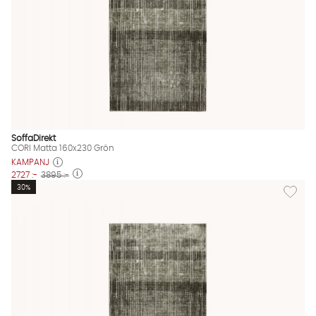
SoffaDirekt
CORI Matta 160x230 Grön
KAMPANJ
2727 :-
3895 :-
Lägg til
30%