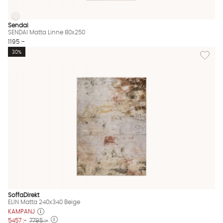
SENDAI Matta Linne 80x250
SENDAI Matta Linne 80x250 Finns även i dessa färger:
Sendai
SENDAI Matta Linne 80x250
1195 :-
Lägg til
30%
SoffaDirekt
ELIN Matta 240x340 Beige
KAMPANJ
5457 :-
7795 :-