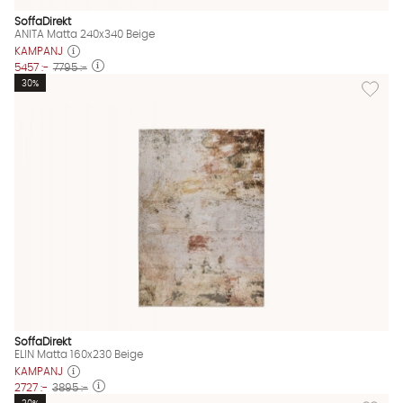
SoffaDirekt
ANITA Matta 240x340 Beige
KAMPANJ
5457 :-
7795 :-
Lägg til
30%
SoffaDirekt
ELIN Matta 160x230 Beige
KAMPANJ
2727 :-
3895 :-
Lägg til