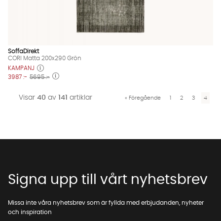
SoffaDirekt
CORI Matta 200x290 Grön
KAMPANJ
3987 :-
5695 :-
Visar
40
av
141
artiklar
«
Föregående
1
2
3
4
Signa upp till vårt nyhetsbrev
Missa inte våra nyhetsbrev som är fyllda med erbjudanden, nyheter
och inspiration