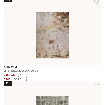
30%
SoffaDirekt
ELIN Matta 200x290 Beige
KAMPANJ
3987 :-
5695 :-
Lägg til
30%