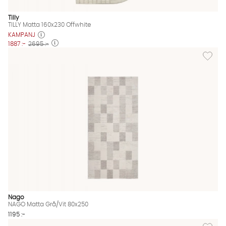
Tilly
TILLY Matta 160x230 Offwhite
KAMPANJ
1887 :-
2695 :-
Lägg til
Nago
NAGO Matta Grå/Vit 80x250
1195 :-
Lägg til