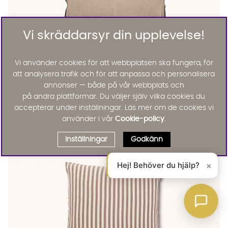
Vi skräddarsyr din upplevelse!
Vi använder cookies för att webbplatsen ska fungera, för
att analysera trafik och för att anpassa och personalisera
annonser — både på vår webbplats och
på andra plattformar. Du väljer själv vilka cookies du
ALTAIR Kuddfodral 48x48 Brun
ALTAIR Kuddfodral 48x48 Brun Finns även i dessa färger:
accepterar under inställningar. Läs mer om de cookies vi
Nordal
ALTAIR Kuddfodral 48x48 Brun
använder i vår
Cookie-policy
.
385 :-
Lägg til
Inställningar
Godkänn
Hej! Behöver du hjälp?
×