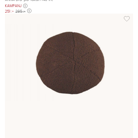
KAMPANJ
251 :-
295 :-
Lägg til