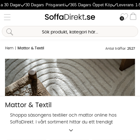
agar
30 Dagars Prisgaranti
365 Dagars Öppet Köp
Leverans 1-5 Dagar
Önske
0
Va
Hem
Mattor & Textil
Antal träffar:
2527
Mattor & Textil
Shoppa säsongens textilier och mattor online hos
SoffaDirekt. I vårt sortiment hittar du ett trendigt
utbud av prydnadskuddar, mattor och andra textilier
Sofia Direkt
för hemmets alla rum.
AI-assistent