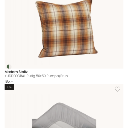
KUDDFODRAL Rutig 50x50 Pumpa/Brun
KUDDFODRAL Rutig 50x50 Pumpa/Brun Finns även i dessa färg
Madam Stoltz
KUDDFODRAL Rutig 50x50 Pumpa/Brun
185 :-
Lägg til
15%