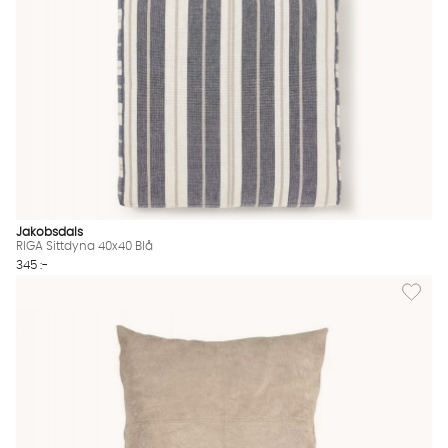
Jakobsdals
RIGA Sittdyna 40x40 Blå
345 :-
Lägg til