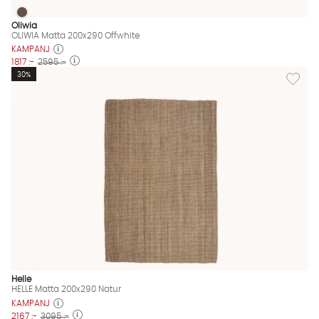
OLIWIA Matta 200x290 Offwhite
OLIWIA Matta 200x290 Offwhite Finns även i dessa färger:
Oliwia
OLIWIA Matta 200x290 Offwhite
KAMPANJ
1817 :-
2595 :-
Lägg til
30%
Helle
HELLE Matta 200x290 Natur
KAMPANJ
2167 :-
3095 :-