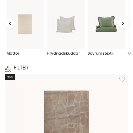
Mattor
Prydnadskuddar
Sovrumstextil
Ga
FILTER
Lägg til
30%