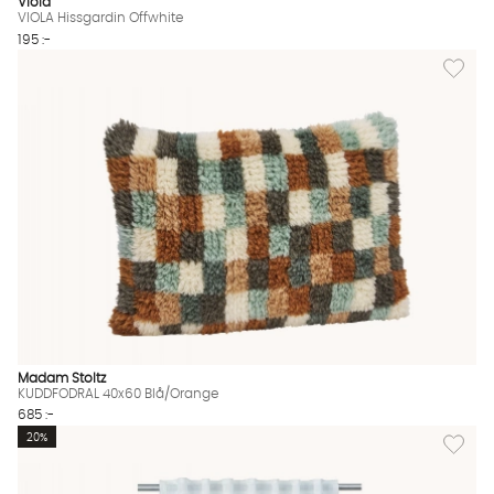
Viola
VIOLA Hissgardin Offwhite
195 :-
Lägg til
Madam Stoltz
KUDDFODRAL 40x60 Blå/Orange
685 :-
Lägg til
20%