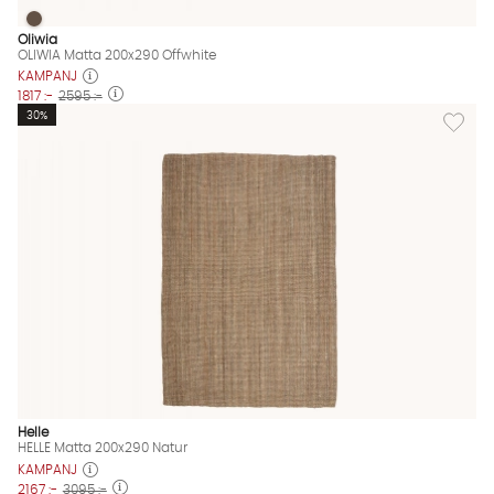
OLIWIA Matta 200x290 Offwhite
OLIWIA Matta 200x290 Offwhite Finns även i dessa färger:
Oliwia
OLIWIA Matta 200x290 Offwhite
KAMPANJ
1817 :-
2595 :-
Lägg til
30%
Helle
HELLE Matta 200x290 Natur
KAMPANJ
2167 :-
3095 :-