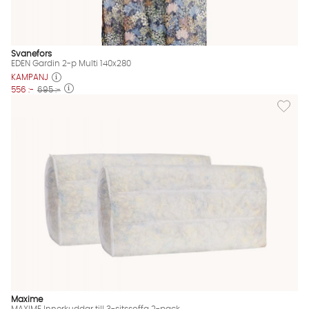
Svanefors
EDEN Gardin 2-p Multi 140x280
KAMPANJ
556 :-
695 :-
Lägg til
Maxime