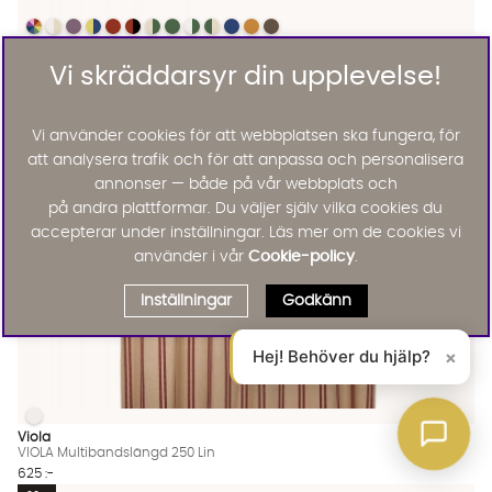
DYNA 60x100 Grå/Korall
DYNA 60x100 Grå/Korall
DYNA 60x100 Grå/Korall
DYNA 60x100 Grå/Korall
DYNA 60x100 Grå/Korall
DYNA 60x100 Grå/Korall
DYNA 60x100 Grå/Korall
DYNA 60x100 Grå/Korall
DYNA 60x100 Grå/Korall
DYNA 60x100 Grå/Korall
DYNA 60x100 Grå/Korall
DYNA 60x100 Grå/Korall
DYNA 60x100 Grå/Korall
DYNA 60x100 Grå/Korall Finns även i dessa färger:
Madam Stoltz
DYNA 60x100 Grå/Korall
Vi skräddarsyr din upplevelse!
575 :-
Lägg til
Vi använder cookies för att webbplatsen ska fungera, för
att analysera trafik och för att anpassa och personalisera
annonser — både på vår webbplats och
på andra plattformar. Du väljer själv vilka cookies du
accepterar under inställningar. Läs mer om de cookies vi
använder i vår
Cookie-policy
.
Inställningar
Godkänn
Hej! Behöver du hjälp?
×
VIOLA Multibandslängd 250 Lin
VIOLA Multibandslängd 250 Lin Finns även i dessa färger:
Viola
VIOLA Multibandslängd 250 Lin
625 :-