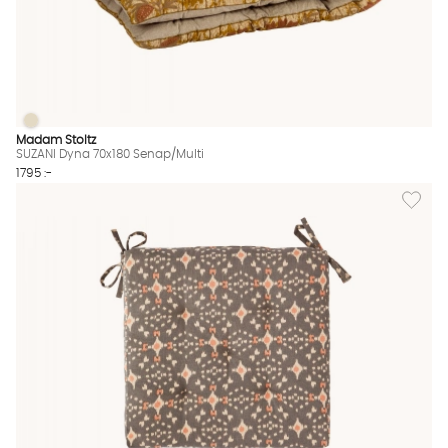
SUZANI Dyna 70x180 Senap/Multi
SUZANI Dyna 70x180 Senap/Multi Finns även i dessa färger:
Madam Stoltz
SUZANI Dyna 70x180 Senap/Multi
1795 :-
Lägg til