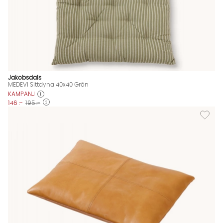
Jakobsdals
MEDEVI Sittdyna 40x40 Grön
KAMPANJ
146 :-
195 :-
Lägg til