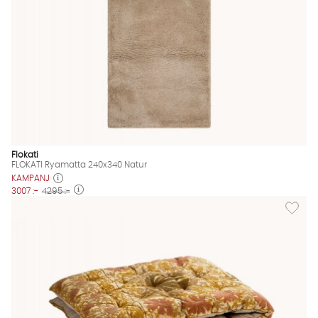
Flokati
FLOKATI Ryamatta 240x340 Natur
KAMPANJ
3007 :-
4295 :-
Lägg til