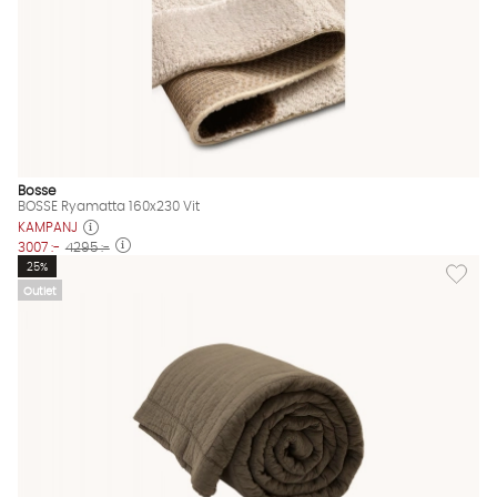
Bosse
BOSSE Ryamatta 160x230 Vit
KAMPANJ
3007 :-
4295 :-
Lägg til
25%
Outlet