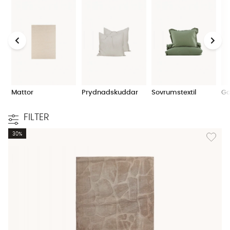
Mattor
Prydnadskuddar
Sovrumstextil
Ga
FILTER
Lägg til
30%