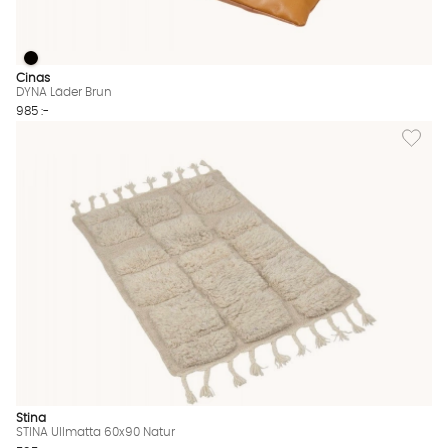
DYNA Läder Brun
DYNA Läder Brun Finns även i dessa färger:
Cinas
DYNA Läder Brun
985 :-
Lägg til
Stina
STINA Ullmatta 60x90 Natur