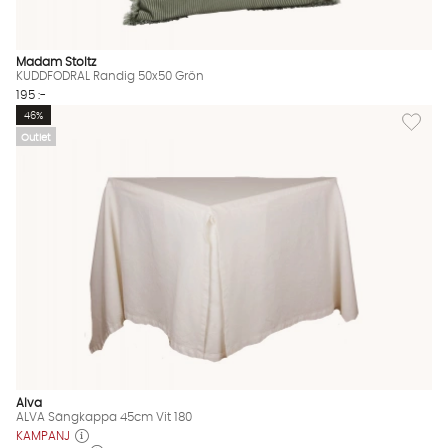
Madam Stoltz
KUDDFODRAL Randig 50x50 Grön
195 :-
Lägg til
46%
Outlet
Alva
ALVA Sängkappa 45cm Vit 180
KAMPANJ