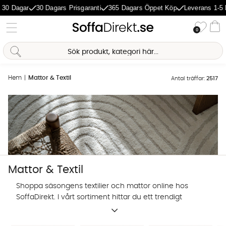
ar
30 Dagars Prisgaranti
365 Dagars Öppet Köp
Leverans 1-5 Dagar
Önske
0
Va
Hem
Mattor & Textil
Antal träffar:
2517
Mattor & Textil
Shoppa säsongens textilier och mattor online hos
SoffaDirekt. I vårt sortiment hittar du ett trendigt
utbud av prydnadskuddar, mattor och andra textilier
Sofia Direkt
för hemmets alla rum.
AI-assistent