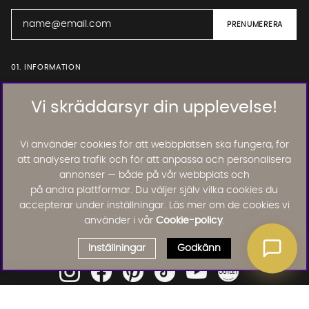
01. INFORMATION
Vi skräddarsyr din upplevelse!
02. BRA ATT VETA
Vi använder cookies för att webbplatsen ska fungera, för
att analysera trafik och för att anpassa och personalisera
Läs och lämna kundomdömen:
annonser — både på vår webbplats och
på andra plattformar. Du väljer själv vilka cookies du
accepterar under inställningar. Läs mer om de cookies vi
använder i vår
Cookie-policy
.
Inställningar
Godkänn
Välj delbetalning