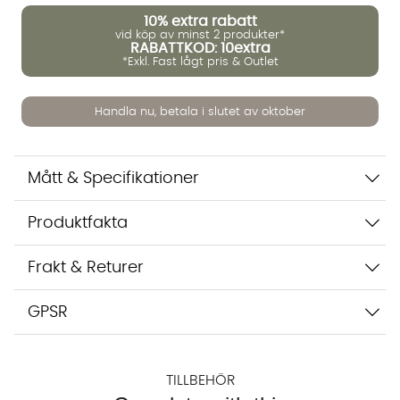
10%
extra rabatt
vid köp av minst 2 produkter*
RABATTKOD: 10extra
*Exkl. Fast lågt pris & Outlet
Handla nu, betala i slutet av oktober
Mått & Specifikationer
Vi använder AI för att svara på dina frågor. Konversationen
sparas i upp till 24 timmar för att kunna hjälpa dig. Vi delar
inte dina uppgifter med tredje part. Läs mer i vår
Produktfakta
integritetspolicy.
Jag godkänner att konversationen sparas
Frakt & Returer
Starta chatten
GPSR
TILLBEHÖR