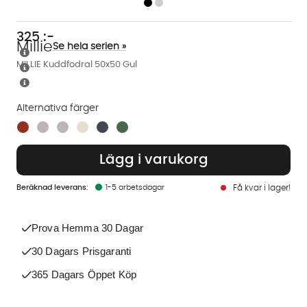
325
:-
Millie
Se hela serien »
MILLIE Kuddfodral 50x50 Gul
Alternativa färger
Finns även i dessa färger:
Lägg i varukorg
1-5 arbetsdagar
Få kvar i lager!
Prova Hemma 30 Dagar
30 Dagars Prisgaranti
365 Dagars Öppet Köp